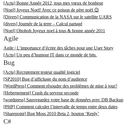
[Actu] Bonne Année 2012, tous mes vœux de bonheur
[Noel] Joyeux Noel! Avec ce poison de père noël 😉
[Divers] Communication de la NASA sur le satellite UARS
[divers] Journée de la terre – Calcul partagé
[Noel] Ohohoh Joyeux noel à tous & bonne année 2011
Agile
Agile | L’importance d’écrire des tâches pour une User Story
[Actu] Un peu d’humour IT dans ce monde de bits.
Bug
[Actu] Recrutement testeur qualité logiciel
[SP2010] Bug d’affichage du nom d’audience
[WordPress] Comment résoudre des problèmes de mise à jour?
[Hebergement] Crash du serveur seconde
[wordpress] Sauvegardez votre base de données avec DB Backup
[PHP] Comment calculer l’intervalle de temps entre deux dates
[Sharepoint] Bug Moss 2010 Beta 2, bouton ‘Reply’
C#