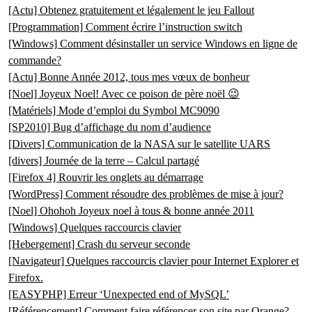
[Actu] Obtenez gratuitement et légalement le jeu Fallout
[Programmation] Comment écrire l’instruction switch
[Windows] Comment désinstaller un service Windows en ligne de
commande?
[Actu] Bonne Année 2012, tous mes vœux de bonheur
[Noel] Joyeux Noel! Avec ce poison de père noël 😉
[Matériels] Mode d’emploi du Symbol MC9090
[SP2010] Bug d’affichage du nom d’audience
[Divers] Communication de la NASA sur le satellite UARS
[divers] Journée de la terre – Calcul partagé
[Firefox 4] Rouvrir les onglets au démarrage
[WordPress] Comment résoudre des problèmes de mise à jour?
[Noel] Ohohoh Joyeux noel à tous & bonne année 2011
[Windows] Quelques raccourcis clavier
[Hebergement] Crash du serveur seconde
[Navigateur] Quelques raccourcis clavier pour Internet Explorer et
Firefox.
[EASYPHP] Erreur ‘Unexpected end of MySQL’
[Référencement] Comment faire référencer son site par Orange?