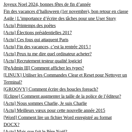
Joyeux Noel 2024, bonnes fêtes de fin d’année
Fin des vacances d’halloween (1er novembre), bon retour en classe
Agile | L’importance d’écrire des tâches pour une User Story
[Actu] Printemps des poètes
[Actu] Élections présidentielles 2017
[Actu] Ces fous qui attaquent Paris
[Actu] Fin des vacances, c’est la rentrée 2015 !
[Actu] Peux tu me dire quel ordinateur acheter?
[Actu] Recrutement testeur qualité logiciel
[PgAdmin III] Comment afficher les types?
[LINUX] Utiliser les Commandes Clear et Reset pour Nettoyer un
Terminal?
[GROOVY] Comment écrire des boucles foreach?
[Eclipse] Comment augmenter la taille de la police de l’éditeur?
[Actu] Nous sommes Charlie, Je suis Charlie
[Actu] Meilleurs vœux pour cette nouvelle année 2015
[Word] Comment lire un fichier Word enregistré au format
DOCX?
[Actu] Mais que fait le Père Noël?