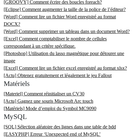
[GROOVY] Comment écrire des boucles foreach?
[Eclipse] Comment augmenter la taille de la police de l’éditeur?
[Word] Comment lire un fichier Word enregistré au format
DOCX?
[Word] Comment supprimer un tableau dans un document Word?
[Excel] Comment comptabiliser le nombre de cellules
correspondant à un critère spécifique.
[Photoshop] Utilisation du lasso magnétique pour détourer une
image
[Excel] Comment lire un fichier excel enregistré au format xlsx?
[Actu] Obtenez gratuitement et légalement le jeu Fallout
Matériels
[Materiel] Comment réinitialiser un CV30
[Actu] Gagnez une souris Microsoft Arc touch
[Matériels] Mode d’emploi du Symbol MC9090
MySQL
[SQL] Sélection aléatoire des lignes dans une table de bdd
[EASYPHP] Erreur ‘Unexpected end of MySQL’