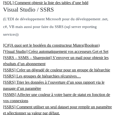
[SQL] Comment obtenir la liste des tables d’une bdd
Visual Studio / SSRS
(L’EDI de développement Microsoft pour du développement .net,
c#, VB mais aussi pour faire du SSRS (sql server reporting
services))
[C#]A quoi sert le booléen du constructeur Mutex(Boolean)
[Visual Studio] Créez automatiquement vos accesseurs Get et Set
[SSRS – SSMS – Sharepoint] S’envoyer un mail pour obtenir les
résultats d’un abonnement
[SSRS] Créer un dégradé de couleur pour un groupe de hiérarchie
[SSRS] Les groupes de hiérarchies récursives…
[SSRS] Trier les données à l’ouverture d’un sous rapport via le
passage d’un paramètre
[SSMS] Affecter une couleur à votre barre de statut en fonction de
vos connexions
[SSRS] Comment utiliser un seul dataset pour remplir un paramètre
et sélectionner sa valeur par défaut.