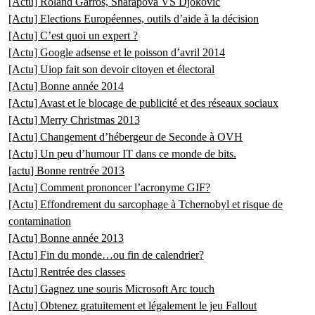
[Actu] Roland Garros, Sharapova VS Djokovic
[Actu] Elections Européennes, outils d’aide à la décision
[Actu] C’est quoi un expert ?
[Actu] Google adsense et le poisson d’avril 2014
[Actu] Uiop fait son devoir citoyen et électoral
[Actu] Bonne année 2014
[Actu] Avast et le blocage de publicité et des réseaux sociaux
[Actu] Merry Christmas 2013
[Actu] Changement d’hébergeur de Seconde à OVH
[Actu] Un peu d’humour IT dans ce monde de bits.
[actu] Bonne rentrée 2013
[Actu] Comment prononcer l’acronyme GIF?
[Actu] Effondrement du sarcophage à Tchernobyl et risque de
contamination
[Actu] Bonne année 2013
[Actu] Fin du monde…ou fin de calendrier?
[Actu] Rentrée des classes
[Actu] Gagnez une souris Microsoft Arc touch
[Actu] Obtenez gratuitement et légalement le jeu Fallout