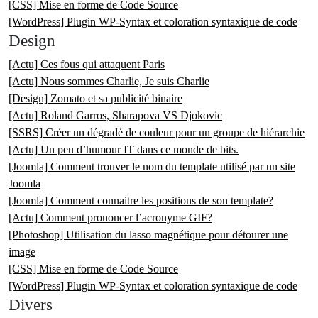
[CSS] Mise en forme de Code Source
[WordPress] Plugin WP-Syntax et coloration syntaxique de code
Design
[Actu] Ces fous qui attaquent Paris
[Actu] Nous sommes Charlie, Je suis Charlie
[Design] Zomato et sa publicité binaire
[Actu] Roland Garros, Sharapova VS Djokovic
[SSRS] Créer un dégradé de couleur pour un groupe de hiérarchie
[Actu] Un peu d’humour IT dans ce monde de bits.
[Joomla] Comment trouver le nom du template utilisé par un site
Joomla
[Joomla] Comment connaitre les positions de son template?
[Actu] Comment prononcer l’acronyme GIF?
[Photoshop] Utilisation du lasso magnétique pour détourer une
image
[CSS] Mise en forme de Code Source
[WordPress] Plugin WP-Syntax et coloration syntaxique de code
Divers