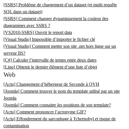
[SSRS] Problème de chargement d’un dataset (et multi requête
SQL dans un dataset)
[SSRS] Comment changer dynamiquement la couleur des
diagrammes avec SSRS ?
[VS2010-SSRS] Ouvrir le report data
[Visual Studio] Impossible d’importer le fichier clé
[Visual Studio] Comment mettre son site .net hors ligne sur un
serveur IIS?
[C#] Calculer l’intervalle de temps entre deux dates
[Linq] Obtenir le dernier élément d’une liste d’objet
Web
[Actu] Changement d’hébergeur de Seconde à OVH
[Joomla] Comment trouver le nom du template utilisé par un site
Joomla
[Joomla] Comment connaitre les positions de son template?
[Actu] Comment prononcer l’acronyme GIF?
[Actu] Effondrement du sarcophage à Tchernobyl et risque de
contamination