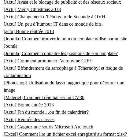
[Actu] Avast et le blocage de publicité et des réseaux sociaux
[Actu] Merry Christmas 2013
[Actu] Changement d’hébergeur de Seconde à OVH
[Actu] Un peu d’humour IT dans ce monde de bits.
[actu] Bonne rentrée 2013
[Joomla] Comment trouver le nom du template utilisé par un site
Joomla
[Joomla] Comment connaitre les positions de son template?
[Actu] Comment prononcer l’acronyme GIF?
[Actu] Effondrement du sarcophage à Tchernobyl et risque de
contamination
[Photoshop] Utilisation du lasso magnétique pour détourer une
image
[Materiel] Comment réinitialiser un CV30
[Actu] Bonne année 2013
[Actu] Fin du monde…ou fin de calendrier?
[Actu] Rentrée des classes
[Actu] Gagnez une souris Microsoft Arc touch
[Excel] Comment lire un fichier excel enregistré au format xlsx?