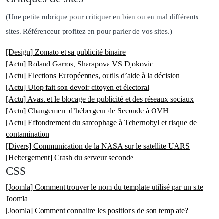
(Une petite rubrique pour critiquer en bien ou en mal différents
sites. Référenceur profitez en pour parler de vos sites.)
[Design] Zomato et sa publicité binaire
[Actu] Roland Garros, Sharapova VS Djokovic
[Actu] Elections Européennes, outils d’aide à la décision
[Actu] Uiop fait son devoir citoyen et électoral
[Actu] Avast et le blocage de publicité et des réseaux sociaux
[Actu] Changement d’hébergeur de Seconde à OVH
[Actu] Effondrement du sarcophage à Tchernobyl et risque de
contamination
[Divers] Communication de la NASA sur le satellite UARS
[Hebergement] Crash du serveur seconde
CSS
[Joomla] Comment trouver le nom du template utilisé par un site
Joomla
[Joomla] Comment connaitre les positions de son template?