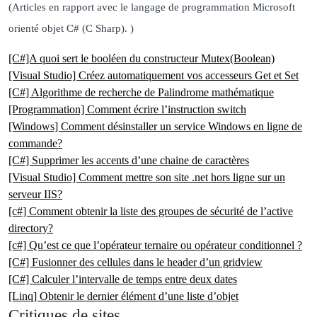
(Articles en rapport avec le langage de programmation Microsoft
orienté objet C# (C Sharp). )
[C#]A quoi sert le booléen du constructeur Mutex(Boolean)
[Visual Studio] Créez automatiquement vos accesseurs Get et Set
[C#] Algorithme de recherche de Palindrome mathématique
[Programmation] Comment écrire l’instruction switch
[Windows] Comment désinstaller un service Windows en ligne de
commande?
[C#] Supprimer les accents d’une chaine de caractères
[Visual Studio] Comment mettre son site .net hors ligne sur un
serveur IIS?
[c#] Comment obtenir la liste des groupes de sécurité de l’active
directory?
[c#] Qu’est ce que l’opérateur ternaire ou opérateur conditionnel ?
[C#] Fusionner des cellules dans le header d’un gridview
[C#] Calculer l’intervalle de temps entre deux dates
[Linq] Obtenir le dernier élément d’une liste d’objet
Critiques de sites