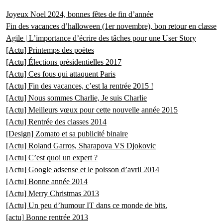
Joyeux Noel 2024, bonnes fêtes de fin d’année
Fin des vacances d’halloween (1er novembre), bon retour en classe
Agile | L’importance d’écrire des tâches pour une User Story
[Actu] Printemps des poètes
[Actu] Élections présidentielles 2017
[Actu] Ces fous qui attaquent Paris
[Actu] Fin des vacances, c’est la rentrée 2015 !
[Actu] Nous sommes Charlie, Je suis Charlie
[Actu] Meilleurs vœux pour cette nouvelle année 2015
[Actu] Rentrée des classes 2014
[Design] Zomato et sa publicité binaire
[Actu] Roland Garros, Sharapova VS Djokovic
[Actu] C’est quoi un expert ?
[Actu] Google adsense et le poisson d’avril 2014
[Actu] Bonne année 2014
[Actu] Merry Christmas 2013
[Actu] Un peu d’humour IT dans ce monde de bits.
[actu] Bonne rentrée 2013