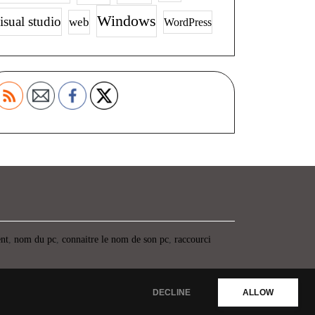
Windows
isual studio
web
WordPress
ent
,
nom du pc
,
connaitre le nom de son pc
,
raccourci
DECLINE
ALLOW
Propulsé par WordPress