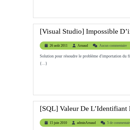
[Visual Studio] Impossible D’i
26
Arnaud
26 août 2011
Arnaud
Aucun commentaire
août
2011
Solution pour résoudre le problème d'importation du fichier clé lors de l'ouverture d'une solution avec Visual Studio.
{...}
[SQL] Valeur De L’Identifiant 
15
adminArnaud
15 juin 2010
adminArnaud
5 de commentair
juin