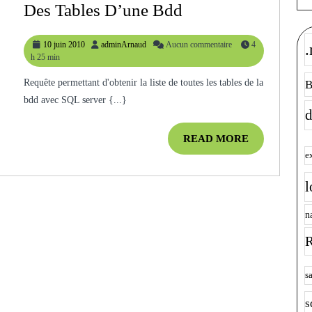
[SQL]
Des Tables D’une Bdd
Comment
10
adminArnaud
10 juin 2010
adminArnaud
Aucun commentaire
4
.
Obtenir
juin
h 25 min
La
2010
Requête permettant d'obtenir la liste de toutes les tables de la
B
Liste
bdd avec SQL server {...}
Des
d
Tables
READ
READ MORE
D’une
MORE
e
Bdd
l
n
R
s
s