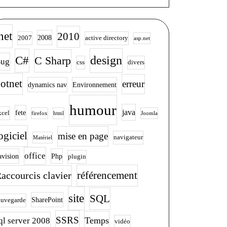
net
2010
2008
2007
active directory
asp.net
design
C#
C Sharp
ug
css
divers
otnet
erreur
dynamics nav
Environnement
humour
java
fete
xcel
firefox
html
Joomla
ogiciel
mise en page
navigateur
Matériel
office
avision
Php
plugin
accourcis clavier
référencement
site
SQL
SharePoint
auvegarde
SSRS
Temps
ql server 2008
vidéo