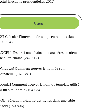
Actu] Élections présidentielles 2017
Vues
C#] Calculer l’intervalle de temps entre deux dates
750 254)
EXCEL] Tester si une chaine de caractères contient
ne autre chaine
(242 312)
Windows] Comment trouver le nom de son
rdinateur?
(167 389)
Joomla] Comment trouver le nom du template utilisé
ar un site Joomla
(164 684)
SQL] Sélection aléatoire des lignes dans une table
e bdd
(150 806)