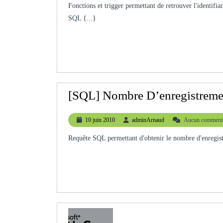
2010
Fonctions et trigger permettant de retrouver l'identifiant de la dernière ligne insérée par un utilisateur dans une table avec
SQL {...}
[SQL] Nombre D’enregistreme
10
adminArnaud
10 juin 2010
adminArnaud
Aucun commenta
juin
2010
Requête SQL permettant d'obtenir le nombre d'enregis