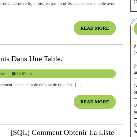
[
L’Identifiant
De
La
READ
READ MORE
Dernière
MORE
Insertion
[
(
[SQL]
nts Dans Une Table.
[
Nombre
u
ire
8 h 05 min
D’enregistrements
Dans
trement dans une table de base de données. {...}
[
o
Une
READ
READ MORE
Table.
[
MORE
p
[
[SQL] Comment Obtenir La Liste
d