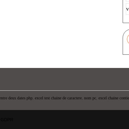
v
entre deux dates php
,
excel test chaine de caractere
,
nom pc
,
excel chaine conti
GDPR