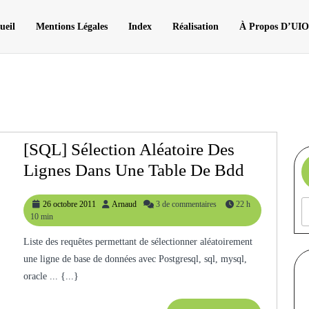
ueil
Mentions Légales
Index
Réalisation
À Propos D’UI
[SQL] Sélection Aléatoire Des
[SQL]
Lignes Dans Une Table De Bdd
Sélection
26
Arnaud
26 octobre 2011
Arnaud
3 de commentaires
22 h
Aléatoire
octobre
10 min
Des
2011
Liste des requêtes permettant de sélectionner aléatoirement
Lignes
une ligne de base de données avec Postgresql, sql, mysql,
Dans
oracle ... {...}
Une