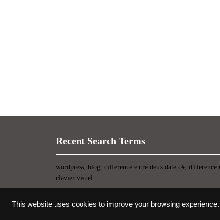
Recent Search Terms
wordpress
,
blog
,
différence entre deux date c#
,
différence 
clavier visuel
This website uses cookies to improve your browsing experience.
Thème WordPress pour startup
-> copyright UIOP