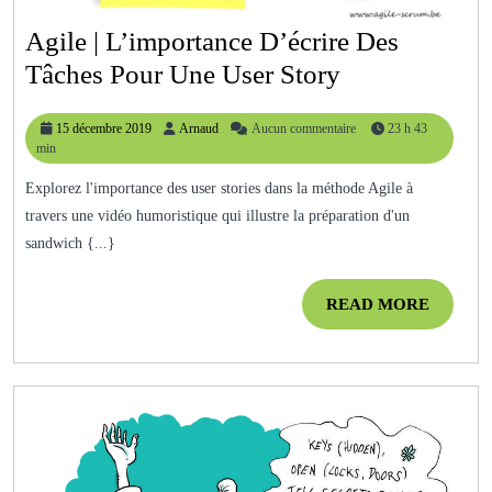
Agile | L’importance D’écrire Des
Agile
Tâches Pour Une User Story
|
15
Arnaud
15 décembre 2019
Arnaud
Aucun commentaire
23 h 43
L’importance
décembre
min
D’écrire
2019
Explorez l'importance des user stories dans la méthode Agile à
Des
travers une vidéo humoristique qui illustre la préparation d'un
Tâches
sandwich {...}
Pour
Une
READ
READ MORE
MORE
User
Story