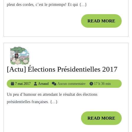
pleut des cordes, c’est le printemps! Et qui {...}
READ
READ MORE
MORE
[Act
[Actu] Élections Présidentielles 2017
Élec
7
Arnaud
7 mai 2017
Arnaud
Aucun commentaire
17 h 36 min
Prési
mai
201
2017
Un peu d’humour en attendant le résultat des élections
présidentielles françaises. {...}
READ
READ MORE
MORE