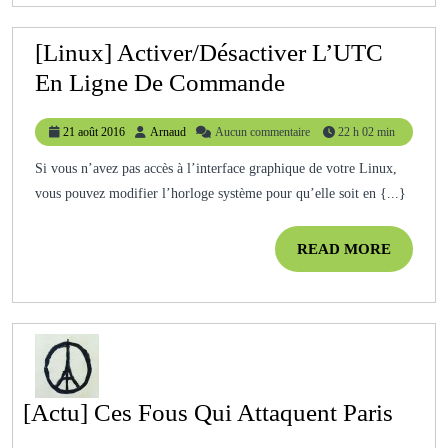
[Linux] Activer/Désactiver L’UTC
[Linux]
En Ligne De Commande
Activer/Désacti
21
Arnaud
21 août 2016
Arnaud
Aucun commentaire
22 h 02 min
L’UTC
août
En
2016
Si vous n’avez pas accès à l’interface graphique de votre Linux,
vous pouvez modifier l’horloge système pour qu’elle soit en {...}
Ligne
De
READ
READ MORE
Commande
MORE
[Actu
[Actu] Ces Fous Qui Attaquent Paris
Ces