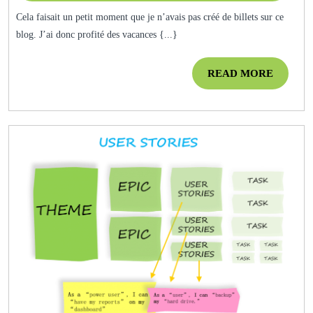
D’hall
2024
Cela faisait un petit moment que je n’avais pas créé de billets sur ce
(1er
blog. J’ai donc profité des vacances {...}
Novemb
Bon
READ
READ MORE
Retour
MORE
En
Classe