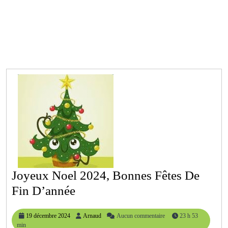
Joyeux Noel 2024, Bonnes Fêtes De
Joyeux
Fin D’année
Noel
19
Arnaud
19 décembre 2024
Arnaud
Aucun commentaire
23 h 53
2024,
décembre
min