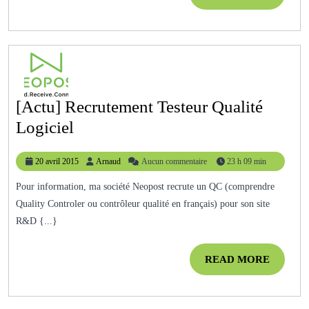
Ordinateur
MORE
Acheter?
[Actu] Recrutement Testeur Qualité
[Actu]
Logiciel
Recrutement
20
Arnaud
20 avril 2015
Arnaud
Aucun commentaire
23 h 09 min
Testeur
avril
Qualité
2015
Pour information, ma société Neopost recrute un QC (comprendre
Quality Controler ou contrôleur qualité en français) pour son site
Logiciel
R&D {...}
READ
READ MORE
MORE