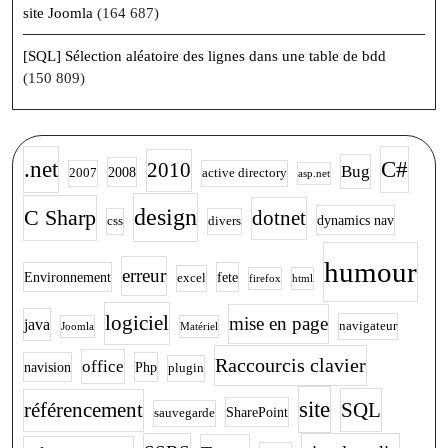
site Joomla
(164 687)
[SQL] Sélection aléatoire des lignes dans une table de bdd
(150 809)
.net
C#
2010
Bug
2008
2007
active directory
asp.net
design
C Sharp
dotnet
dynamics nav
css
divers
humour
erreur
Environnement
fete
excel
firefox
html
logiciel
mise en page
java
navigateur
Joomla
Matériel
Raccourcis clavier
office
navision
Php
plugin
site
SQL
référencement
SharePoint
sauvegarde