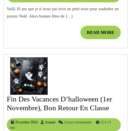
Bonnes
2024
Voilà 10 ans que je n’avais pas écrit un petit texte pour souhaiter un
Fêtes
joyeux Noël. Alors bonnes fêtes de {...}
De
Fin
READ
READ MORE
D’année
MORE
Fin Des Vacances D’halloween (1er
Fin
Novembre), Bon Retour En Classe
Des
29
Arnaud
29 octobre 2024
Arnaud
Aucun commentaire
12 h 13
Vacanc
octobre
min