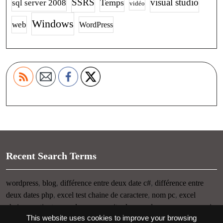
SSRS
visual studio
Temps
sql server 2008
vidéo
Windows
web
WordPress
Recent Search Terms
wordpress
,
blog
,
différence entre deux date c#
,
différence entre
deux dates php
,
excel test chaine de caractere
,
nom pc
,
excel
chaine contient
,
nom du pc
,
connaitre le nom de son pc
,
raccourci
This website uses cookies to improve your browsing
clavier visuel