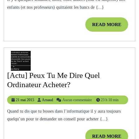
C’est
enfants (et nos professeurs) quittaient les bancs de {...}
La
Rentrée
READ
READ MORE
2015
MORE
!
[Actu] Peux Tu Me Dire Quel
[Actu]
Ordinateur Acheter?
Peux
21
Arnaud
21 mai 2015
Arnaud
Aucun commentaire
23 h 10 min
Tu
mai
Me
2015
Quand tu dis que tu bosses dans l’informatique il y aura toujours
quelqu’un pour te demander un conseil pour acheter {...}
Dire
Quel
READ
READ MORE