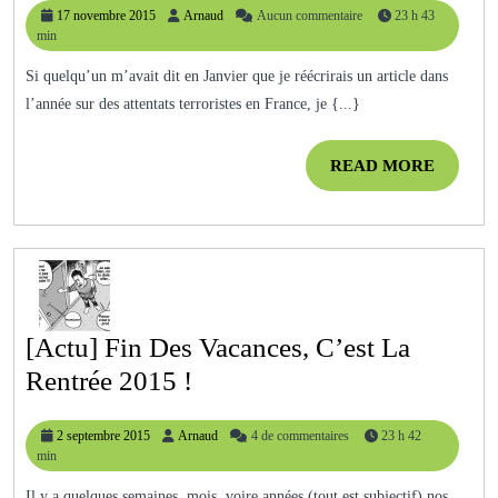
17
Arnaud
17 novembre 2015
Arnaud
Aucun commentaire
23 h 43
Fous
novembre
min
Qui
2015
Si quelqu’un m’avait dit en Janvier que je réécrirais un article dans
Attaq
l’année sur des attentats terroristes en France, je {...}
Paris
READ
READ MORE
MORE
[Actu] Fin Des Vacances, C’est La
[Actu]
Rentrée 2015 !
Fin
2
Arnaud
2 septembre 2015
Arnaud
4 de commentaires
23 h 42
Des
septembre
min
Vacances,
2015
Il y a quelques semaines, mois, voire années (tout est subjectif) nos