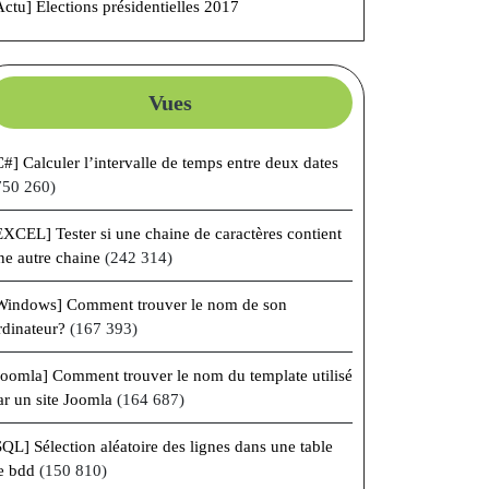
Actu] Élections présidentielles 2017
Vues
C#] Calculer l’intervalle de temps entre deux dates
750 260)
EXCEL] Tester si une chaine de caractères contient
ne autre chaine
(242 314)
Windows] Comment trouver le nom de son
rdinateur?
(167 393)
Joomla] Comment trouver le nom du template utilisé
ar un site Joomla
(164 687)
SQL] Sélection aléatoire des lignes dans une table
e bdd
(150 810)