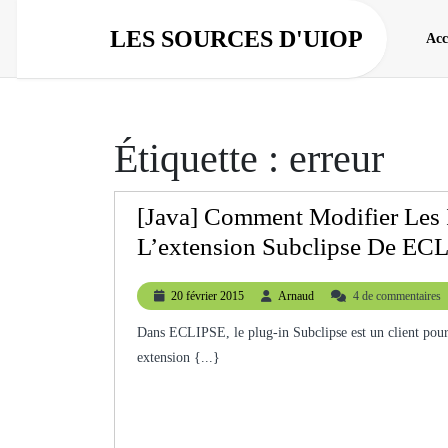
Aller
au
LES SOURCES D'UIOP
Acc
contenu
Étiquette :
erreur
[Java] Comment Modifier Les 
L’extension Subclipse De EC
20
Arnaud
20 février 2015
Arnaud
4 de commentaires
février
2015
Dans ECLIPSE, le plug-in Subclipse est un client pour SVN (un gestionnaire de version). Le problème, c’est que cette
extension {...}