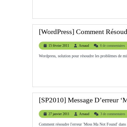
[WordPress] Comment Résoudr
15
Arnaud
15 février 2011
Arnaud
6 de commentaires
février
2011
Wordpress, solution pour résoudre les problèmes de mis
[SP2010] Message D’erreu
27
Arnaud
27 janvier 2011
Arnaud
3 de commentaires
janvier
2011
Comment résoudre l'erreur 'Moss Ma Not Found' dans Sharepoint. How to resolve error 'My Moss Not Found' with