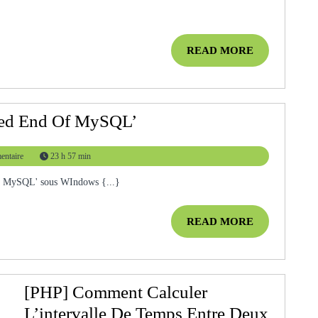
MA
NOT
READ
READ MORE
FOUND’
MORE
[EASYPHP]
ted End Of MySQL’
Erreur
ntaire
23 h 57 min
‘Unexpected
End
 of MySQL' sous WIndows {...}
Of
READ
READ MORE
MySQL’
MORE
[PHP] Comment Calculer
L’intervalle De Temps Entre Deux