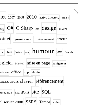
net
2010
2008
2007
active directory
asp.net
design
C#
C Sharp
ug
css
divers
otnet
erreur
dynamics nav
Environnement
humour
java
fete
xcel
firefox
html
Joomla
ogiciel
mise en page
navigateur
Matériel
office
avision
Php
plugin
accourcis clavier
référencement
site
SQL
SharePoint
rement
auvegarde
SSRS
Temps
ql server 2008
vidéo