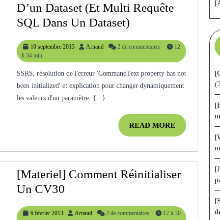
[
D’un Dataset (et Multi Requête
[SSRS]
SQL Dans Un Dataset)
Problème
10
Arnaud
10 septembre 2013
Arnaud
2 de commentaires
12
De
septembre
h 34 min
Chargement
2013
[
SSRS, résolution de l'erreur 'CommandText property has not
D’un
(
been initialized' et explication pour changer dynamiquement
Dataset
les valeurs d'un paramètre. {...}
[
(et
u
Multi
READ
READ MORE
MORE
Requête
[
o
SQL
Dans
[
[Materiel] Comment Réinitialiser
p
Un
[Materiel]
Un CV30
Dataset)
Comment
[
d
6
Arnaud
6 février 2013
Arnaud
2 de commentaires
12 h 30
Réinitialiser