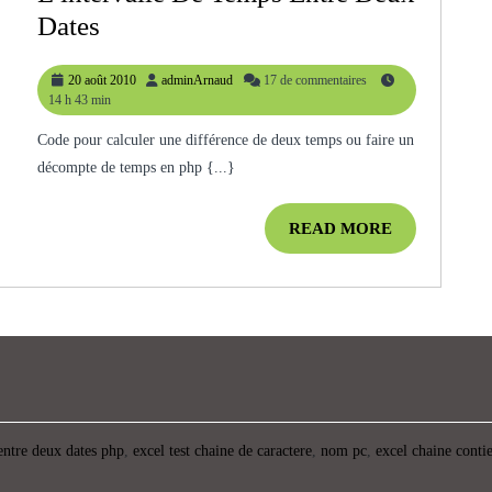
[PHP]
Dates
Comment
20
adminArnaud
20 août 2010
adminArnaud
17 de commentaires
Calculer
août
14 h 43 min
L’intervalle
2010
Code pour calculer une différence de deux temps ou faire un
De
décompte de temps en php {...}
Temps
Entre
READ
READ MORE
Deux
MORE
Dates
entre deux dates php
,
excel test chaine de caractere
,
nom pc
,
excel chaine conti