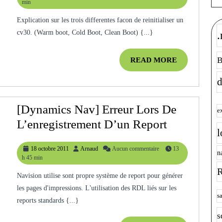
février
min
Un
2013
Explication sur les trois differentes facon de reinitialiser un
CV30
cv30. (Warm boot, Cold Boot, Clean Boot) {...}
.
B
READ
READ MORE
MORE
d
[Dynamics Nav] Erreur Lors De
e
[Dynamics
L’enregistrement D’un Report
l
Nav]
18
Arnaud
18 octobre 2011
Arnaud
Aucun commentaire
13
Erreur
n
octobre
h 45 min
Lors
2011
R
Navision utilise sont propre système de report pour générer
De
les pages d'impressions. L'utilisation des RDL liés sur les
L’enregist
s
reports standards {...}
D’un
s