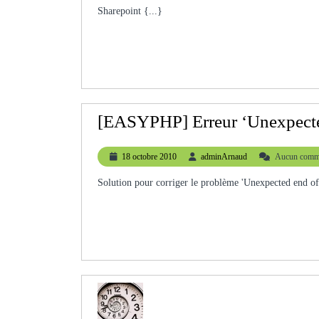
Sharepoint {...}
[EASYPHP] Erreur ‘Unexpec
18
adminArnaud
18 octobre 2010
adminArnaud
Aucun comme
octobre
2010
Solution pour corriger le problème 'Unexpected end