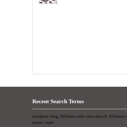
Recent Search Terms
wordpress
,
blog
,
différence entre deux date c#
,
différence 
clavier visuel