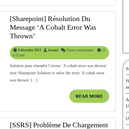
Dans
L’extension
[Sharepoint] Résolution Du
Subclipse
Message ‘A Cobalt Error Was
De
[Sharepoint]
Thrown’
ECLIPSE?
Résolution
9
Arnaud
9 décembre 2013
Arnaud
Aucun commentaire
12
Du
décembre
h 12 min
Message
2013
Solution pour résoudre l’erreur ‘A cobalt error was thrown’
‘A
J
avec Sharepoint Solution to solve the error 'A cobalt error
Cobalt
was thrown' {...}
F
Error
r
Was
READ
READ MORE
A
MORE
Thrown’
U
[
[SSRS] Problème De Chargement