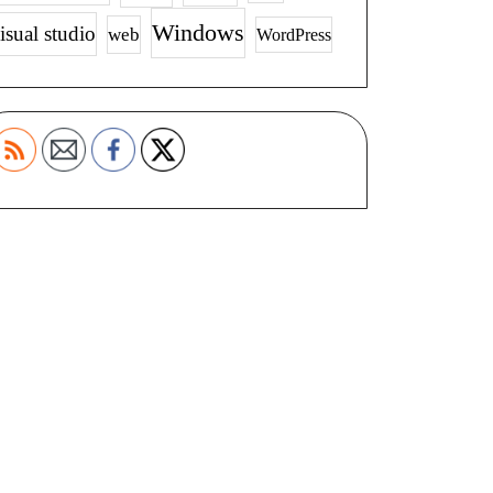
Windows
isual studio
web
WordPress
ss]
t
e
s