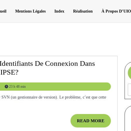
ueil
Mentions Légales
Index
Réalisation
À Propos D’UI
Identifiants De Connexion Dans
[Java]
LIPSE?
Comment
23 h 48 min
Modifier
Les
Identifiants
De
READ
READ MORE
Connexion
MORE