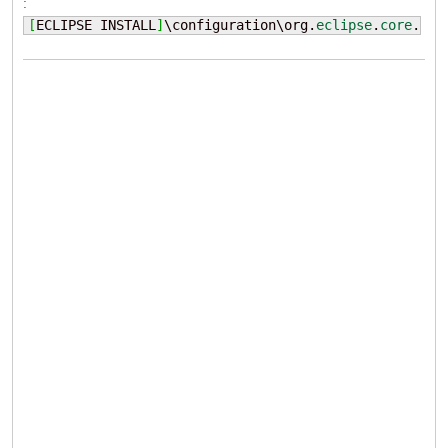
:
[
ECLIPSE INSTALL
]
\configuration\org.
eclipse
.
core
.
run