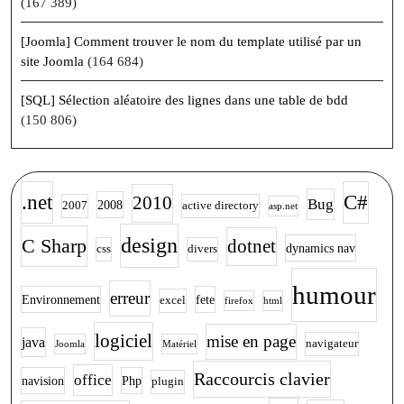
(167 389)
[Joomla] Comment trouver le nom du template utilisé par un
site Joomla
(164 684)
[SQL] Sélection aléatoire des lignes dans une table de bdd
(150 806)
.net
C#
2010
Bug
2008
2007
active directory
asp.net
design
C Sharp
dotnet
dynamics nav
css
divers
humour
erreur
Environnement
fete
excel
firefox
html
logiciel
mise en page
java
navigateur
Joomla
Matériel
Raccourcis clavier
office
navision
Php
plugin