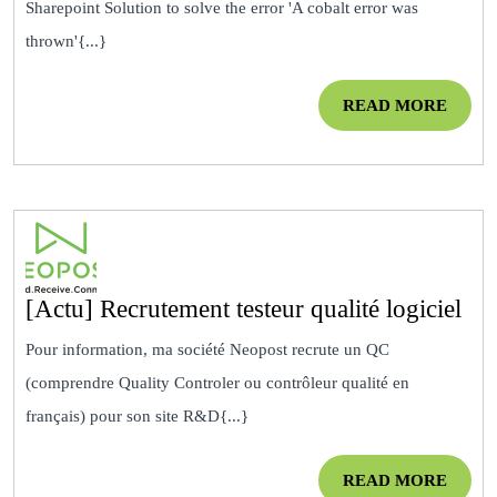
Sharepoint Solution to solve the error 'A cobalt error was
message
thrown'{...}
‘A
cobalt
READ
READ MORE
error
MOR
was
thrown’
[Ac
[Actu] Recrutement testeur qualité logiciel
Rec
Pour information, ma société Neopost recrute un QC
tes
(comprendre Quality Controler ou contrôleur qualité en
qua
français) pour son site R&D{...}
log
READ
READ MORE