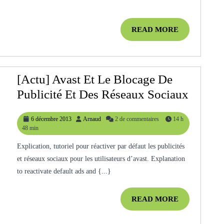
READ
READ MORE
MORE
[Actu] Avast Et Le Blocage De
[Actu]
Publicité Et Des Réseaux Sociaux
Avast
6
Arnaud
6 décembre 2013
Arnaud
2 de commentaires
14 h
Et
décembre
48 min
Le
2013
Explication, tutoriel pour réactiver par défaut les publicités
Blocag
et réseaux sociaux pour les utilisateurs d’avast. Explanation
De
to reactivate default ads and {...}
Publici
Et
READ
READ MORE
MORE
Des