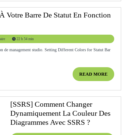
Résea
Sociau
À Votre Barre De Statut En Fonction
ire
22 h 54 min
READ
READ MORE
MORE
[SSRS] Comment Changer
Dynamiquement La Couleur Des
[SSRS]
Diagrammes Avec SSRS ?
Comment