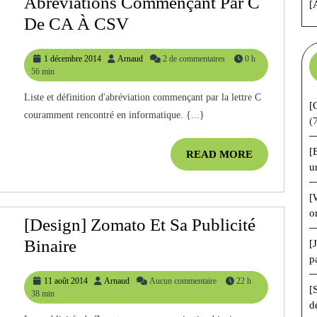
Abréviations Commençant Par C
[
[Actualité]
De CA À CSV
Toutes
1
Arnaud
1 décembre 2014
Arnaud
2 de commentaires
0 h
Les
décembre
56 min
Abréviations
2014
Liste et définition d'abréviation commençant par la lettre C
Commençant
[
couramment rencontré en informatique. {...}
(
Par
C
[
READ
READ MORE
u
De
MORE
CA
[
À
o
[Design] Zomato Et Sa Publicité
CSV
[Design]
Binaire
[
p
Zomato
11
Arnaud
11 août 2014
Arnaud
Aucun commentaire
22 h
Et
[
août
38 min
Sa
d
2014