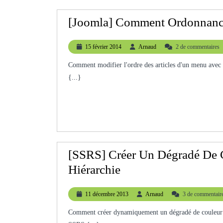
[Joomla] Comment Ordonnance
15
Arnaud
15 février 2014
Arnaud
2 de commentaires
février
2014
Comment modifier l'ordre des articles d'un menu avec Joomla? How to change the order of items in a menu with Joomla?
{...}
[SSRS] Créer Un Dégradé De 
[SSRS]
Hiérarchie
Créer
11
Arnaud
11 décembre 2013
Arnaud
3 de commentair
Un
décembre
Dégradé
2013
Comment créer dynamiquement un dégradé de couleur avec SSRS How to dynamically create a gradient color with