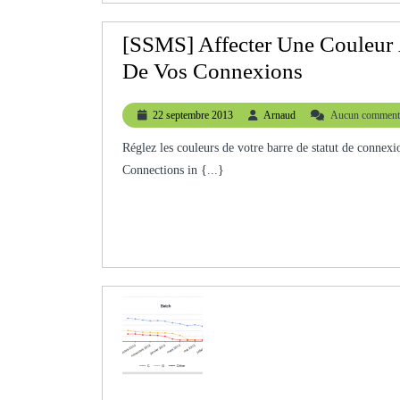
[SSMS] Affecter Une Couleur 
[SSMS]
De Vos Connexions
Affecter
22
Arnaud
22 septembre 2013
Arnaud
Aucun commenta
Une
septembre
Couleur
2013
Réglez les couleurs de votre barre de statut de connexion de management studio. Setting Different Colors for Statut Bar
Connections in {...}
À
Votre
Barre
De
Statut
En
Fonction
De
Vos