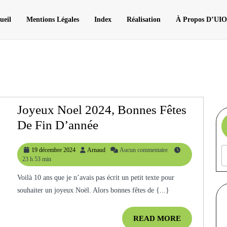
ueil
Mentions Légales
Index
Réalisation
À Propos D’UI
Joyeux Noel 2024, Bonnes Fêtes
Joyeux
De Fin D’année
Noel
19
Arnaud
19 décembre 2024
Arnaud
Aucun commentaire
2024,
décembre
23 h 53 min
Bonnes
2024
Voilà 10 ans que je n’avais pas écrit un petit texte pour
Fêtes
souhaiter un joyeux Noël. Alors bonnes fêtes de {...}
De
Fin
READ
READ MORE