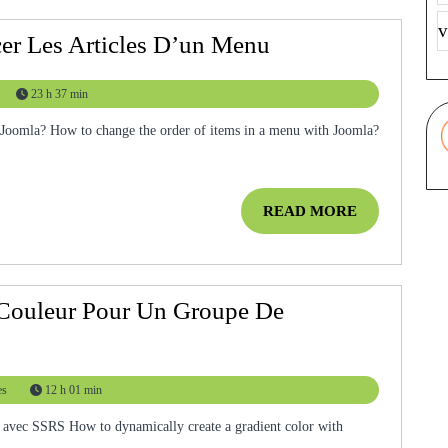
v
[Joomla]
r Les Articles D’un Menu
Comment
23 h 37 min
Ordonnancer
Les
Articles
D’un
READ
READ MORE
Menu
MORE
Couleur Pour Un Groupe De
es
12 h 01 min