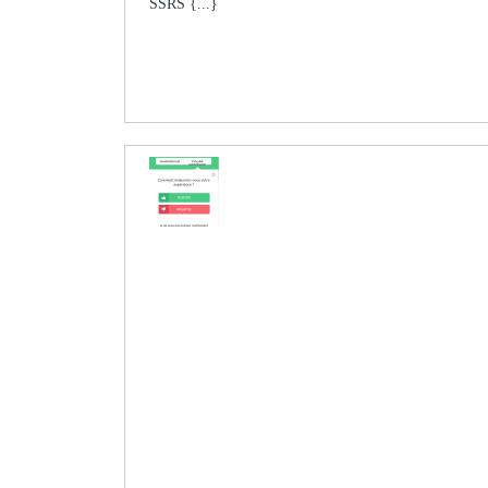
SSRS {...}
De
Couleur
Pour
Un
Groupe
De
Hiérarchie