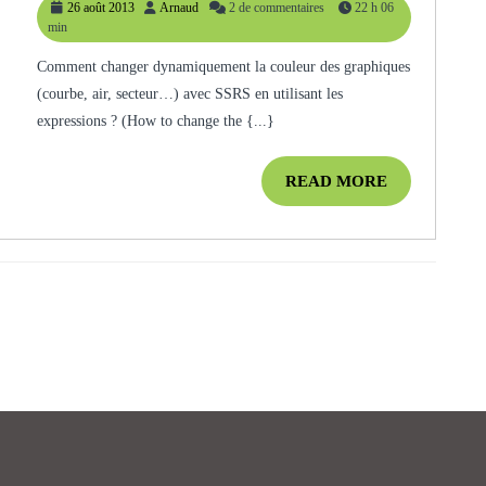
26
Arnaud
26 août 2013
Arnaud
2 de commentaires
22 h 06
Changer
ns
août
min
Dynamiqueme
2013
Comment changer dynamiquement la couleur des graphiques
La
(courbe, air, secteur…) avec SSRS en utilisant les
Couleur
expressions ? (How to change the {...}
Des
Diagrammes
READ
READ MORE
MORE
Avec
SSRS
?