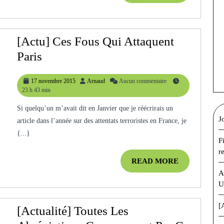
D’année
MORE
[Actu] Ces Fous Qui Attaquent
[Actu]
Paris
Ces
17
Arnaud
17 novembre 2015
Arnaud
Aucun commentaire
Fous
novembre
23 h 43 min
Qui
2015
Si quelqu’un m’avait dit en Janvier que je réécrirais un
Attaquent
J
article dans l’année sur des attentats terroristes en France, je
Paris
{...}
F
r
READ
READ MORE
MORE
A
U
[
[Actualité] Toutes Les