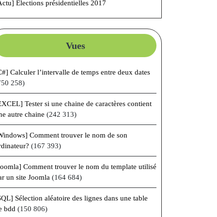
Actu] Élections présidentielles 2017
Vues
C#] Calculer l’intervalle de temps entre deux dates
750 258)
EXCEL] Tester si une chaine de caractères contient
ne autre chaine
(242 313)
Windows] Comment trouver le nom de son
rdinateur?
(167 393)
Joomla] Comment trouver le nom du template utilisé
ar un site Joomla
(164 684)
SQL] Sélection aléatoire des lignes dans une table
e bdd
(150 806)