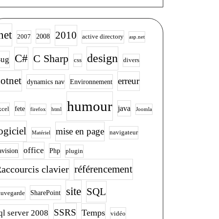
net
2010
2008
2007
active directory
asp.net
design
C#
C Sharp
ug
css
divers
otnet
erreur
dynamics nav
Environnement
humour
java
fete
xcel
firefox
html
Joomla
ogiciel
mise en page
navigateur
Matériel
office
avision
Php
plugin
accourcis clavier
référencement
site
SQL
SharePoint
auvegarde
SSRS
Temps
ql server 2008
vidéo