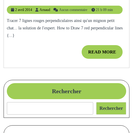
C’est
2
Arnaud
2 avril 2014
Arnaud
Aucun commentaire
21 h 09 min
Quoi
avril
Un
2014
Tracer 7 lignes rouges perpendiculaires ainsi qu'un mignon petit
chat... la solution de l'expert. How to Draw 7 red perpendicular lines
Expert
{...}
?
READ
READ MORE
MORE
Rechercher
Rechercher