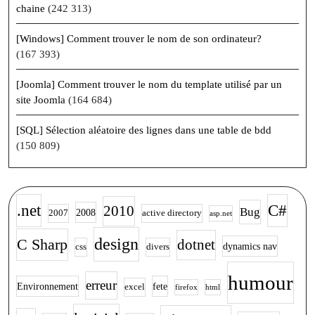
chaine
(242 313)
[Windows] Comment trouver le nom de son ordinateur?
(167 393)
[Joomla] Comment trouver le nom du template utilisé par un
site Joomla
(164 684)
[SQL] Sélection aléatoire des lignes dans une table de bdd
(150 809)
.net
C#
2010
Bug
2008
2007
active directory
asp.net
design
C Sharp
dotnet
dynamics nav
css
divers
humour
erreur
Environnement
fete
excel
firefox
html