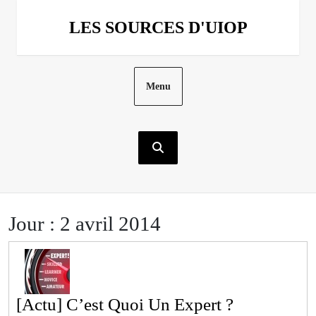
Aller
au
LES SOURCES D'UIOP
contenu
Menu
Jour :
2 avril 2014
[Actu]
[Actu] C’est Quoi Un Expert ?