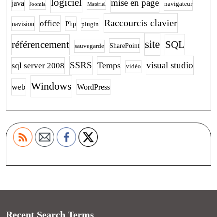
logiciel
mise en page
java
navigateur
Joomla
Matériel
Raccourcis clavier
office
navision
Php
plugin
site
SQL
référencement
SharePoint
sauvegarde
SSRS
visual studio
Temps
sql server 2008
vidéo
Windows
web
WordPress
Recent Search Terms