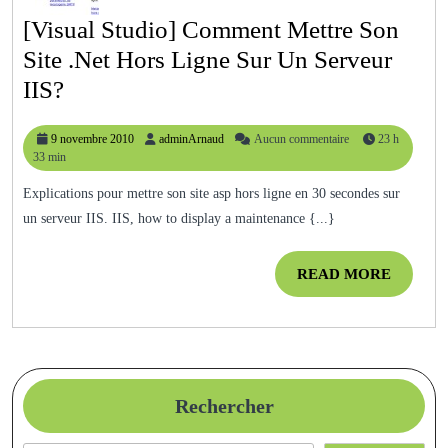
[Visual Studio] Comment Mettre Son
Site .net Hors Ligne Sur Un Serveur
[Visual
IIS?
Studio]
9
adminArnaud
9 novembre 2010
adminArnaud
Aucun commentaire
23 h
Comment
novembre
33 min
Mettre
2010
Explications pour mettre son site asp hors ligne en 30 secondes sur
Son
un serveur IIS. IIS, how to display a maintenance {...}
Site
.net
READ
READ MORE
Hors
MORE
Ligne
Sur
Un
Rechercher
Serveur