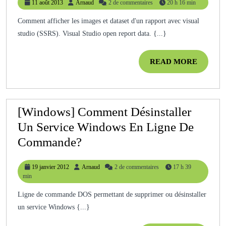
11
Arnaud
11 août 2013
Arnaud
2 de commentaires
20 h 16 min
Ouvrir
août
Le
2013
Comment afficher les images et dataset d'un rapport avec visual
studio (SSRS). Visual Studio open report data. {...}
Report
Data
READ
READ MORE
MORE
[Windows] Comment Désinstaller
Un Service Windows En Ligne De
[Windows]
Commande?
Comment
19
Arnaud
19 janvier 2012
Arnaud
2 de commentaires
17 h 39
Désinstaller
janvier
min
Un
2012
Ligne de commande DOS permettant de supprimer ou désinstaller
Service
un service Windows {...}
Windows