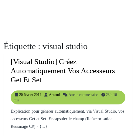
Étiquette :
visual studio
[Visual Studio] Créez
Automatiquement Vos Accesseurs
[Visual
Get Et Set
Studio]
20
Arnaud
20 février 2014
Arnaud
Aucun commentaire
23 h 16
Créez
février
min
Automatiquement
2014
Explication pour générer automatiquement, via Visual Studio, vos
Vos
accesseurs Get et Set. Encapsuler le champ (Refactorisation -
Accesseurs
Réusinage C#) - {...}
Get