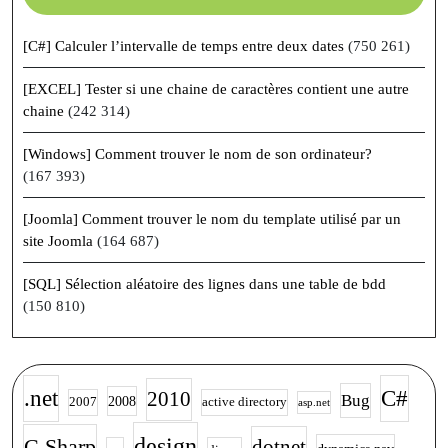
[C#] Calculer l’intervalle de temps entre deux dates
(750 261)
[EXCEL] Tester si une chaine de caractères contient une autre
chaine
(242 314)
[Windows] Comment trouver le nom de son ordinateur?
(167 393)
[Joomla] Comment trouver le nom du template utilisé par un
site Joomla
(164 687)
[SQL] Sélection aléatoire des lignes dans une table de bdd
(150 810)
.net
C#
2010
Bug
2008
2007
active directory
asp.net
design
C Sharp
dotnet