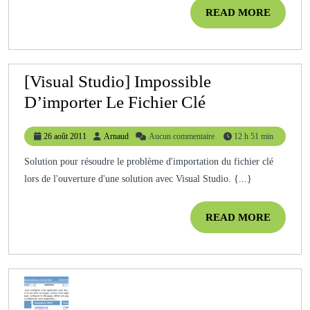
En
READ
READ MORE
Ligne
MORE
De
Commande?
[Visual Studio] Impossible
[Visual
D’importer Le Fichier Clé
Studio]
26
Arnaud
26 août 2011
Arnaud
Aucun commentaire
12 h 51 min
Impossible
août
D’importer
2011
Solution pour résoudre le problème d'importation du fichier clé
lors de l'ouverture d'une solution avec Visual Studio. {...}
Le
Fichier
READ
READ MORE
Clé
MORE