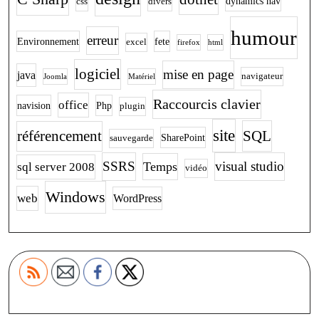
dynamics nav
css
divers
humour
erreur
Environnement
fete
excel
firefox
html
logiciel
mise en page
java
navigateur
Joomla
Matériel
Raccourcis clavier
office
navision
Php
plugin
site
SQL
référencement
SharePoint
sauvegarde
SSRS
visual studio
Temps
sql server 2008
vidéo
Windows
web
WordPress