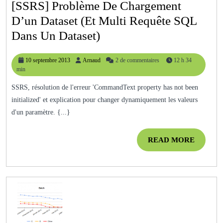
[SSRS] Problème De Chargement
Connexions
D’un Dataset (et Multi Requête SQL
[SSRS]
Dans Un Dataset)
Problème
10
Arnaud
10 septembre 2013
Arnaud
2 de commentaires
12 h 34
De
septembre
min
Chargement
2013
SSRS, résolution de l'erreur 'CommandText property has not been
D’un
initialized' et explication pour changer dynamiquement les valeurs
Dataset
d'un paramètre. {...}
(et
Multi
READ
READ MORE
MORE
Requête
SQL
Dans
Un
Dataset)