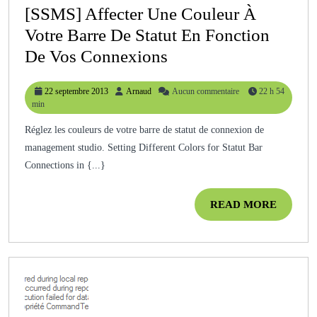
Via
[SSMS] Affecter Une Couleur À
Le
Votre Barre De Statut En Fonction
Passage
[SSMS]
De Vos Connexions
D’un
Affecter
Paramètre
22
Arnaud
22 septembre 2013
Arnaud
Aucun commentaire
22 h 54
Une
septembre
min
Couleur
2013
Réglez les couleurs de votre barre de statut de connexion de
À
management studio. Setting Different Colors for Statut Bar
Votre
Connections in {...}
Barre
De
READ
READ MORE
MORE
Statut
En
Fonction
De
Vos