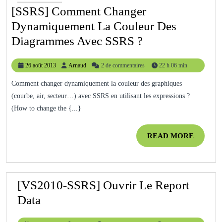
[SSRS] Comment Changer
Dynamiquement La Couleur Des
[SSRS]
Diagrammes Avec SSRS ?
Comment
26
Arnaud
26 août 2013
Arnaud
2 de commentaires
22 h 06 min
Changer
août
Dynamiquemen
2013
Comment changer dynamiquement la couleur des graphiques
(courbe, air, secteur…) avec SSRS en utilisant les expressions ?
La
(How to change the {...}
Couleur
Des
READ
READ MORE
Diagrammes
MORE
Avec
SSRS
[VS2010-SSRS] Ouvrir Le Report
?
[VS2010-
Data
SSRS]