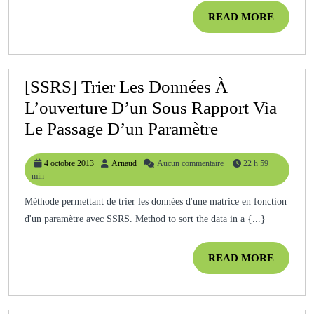
Et
READ
READ MORE
MORE
Set
[SSRS] Trier Les Données À
L’ouverture D’un Sous Rapport Via
[SSRS]
Le Passage D’un Paramètre
Trier
4
Arnaud
4 octobre 2013
Arnaud
Aucun commentaire
22 h 59
Les
octobre
min
Données
2013
Méthode permettant de trier les données d'une matrice en fonction
À
d'un paramètre avec SSRS. Method to sort the data in a {...}
L’ouverture
D’un
READ
READ MORE
Sous
MORE
Rapport