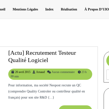
ueil
Mentions Légales
Index
Réalisation
À Propos D’UI
[Actu] Recrutement Testeur
[Actu]
Qualité Logiciel
Recrutement
20
Arnaud
20 avril 2015
Arnaud
Aucun commentaire
23 h
Testeur
avril
09 min
Qualité
2015
Pour information, ma société Neopost recrute un QC
Logiciel
(comprendre Quality Controler ou contrôleur qualité en
français) pour son site R&D {...}