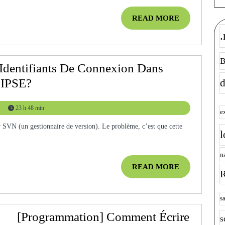
Taille
READ
READ MORE
De
MORE
.
La
Police
B
De
Identifiants De Connexion Dans
L’édite
[Java]
LIPSE?
d
Comment
23 h 48 min
Modifier
e
Les
l
Identifiants
n
De
READ
READ MORE
Connexion
R
MORE
Dans
s
L’extension
[Programmation] Comment Écrire
Subclipse
s