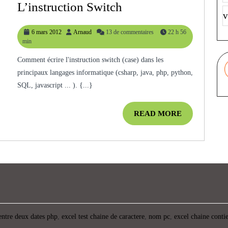
[Programmation]
L’instruction Switch
De
v
Comment
ECLIPSE?
6
Arnaud
6 mars 2012
Arnaud
13 de commentaires
22 h 56
Écrire
mars
min
L’instruction
2012
Comment écrire l'instruction switch (case) dans les
Switch
principaux langages informatique (csharp, java, php, python,
SQL, javascript ... ). {...}
READ
READ MORE
MORE
entre deux dates php
,
excel test chaine de caractere
,
nom pc
,
excel chaine conti