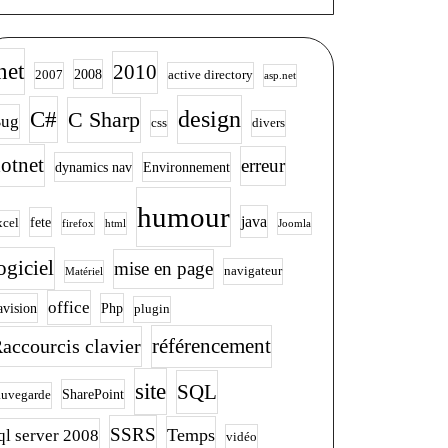
net
2010
2008
2007
active directory
asp.net
design
C#
C Sharp
ug
css
divers
ur?
otnet
erreur
dynamics nav
Environnement
humour
java
fete
xcel
firefox
html
Joomla
ogiciel
mise en page
navigateur
Matériel
office
avision
Php
plugin
accourcis clavier
référencement
site
SQL
SharePoint
auvegarde
SSRS
Temps
ql server 2008
vidéo