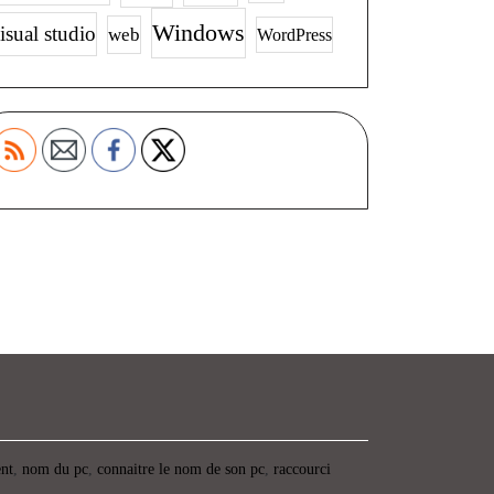
Windows
isual studio
web
WordPress
ent
,
nom du pc
,
connaitre le nom de son pc
,
raccourci