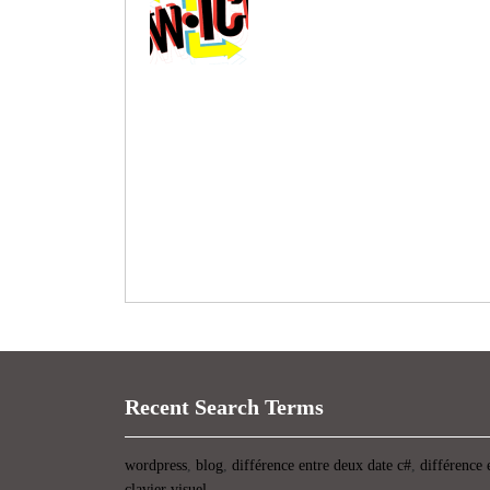
Recent Search Terms
wordpress
,
blog
,
différence entre deux date c#
,
différence 
clavier visuel