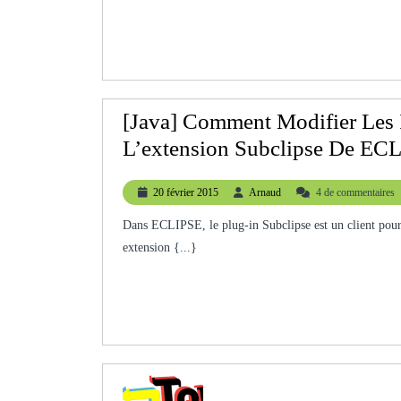
[Java] Comment Modifier Les 
L’extension Subclipse De EC
20
Arnaud
20 février 2015
Arnaud
4 de commentaires
février
2015
Dans ECLIPSE, le plug-in Subclipse est un client pour SVN (un gestionnaire de version). Le problème, c’est que cette
extension {...}