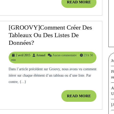
READ
READ MORE
MORE
[GROOVY]Comment Créer Des
Tableaux Ou Des Listes De
[GROOVY]Comment
Données?
Créer
2
Arnaud
2 avril 2015
Arnaud
Aucun commentaire
23 h 50
Des
avril
min
J
Tableaux
2015
Dans l’article précédent sur Groovy, nous avons vu comment
Ou
F
itérer sur chaque élément d’un tableau ou d’une liste. Par
r
Des
contre, {...}
Listes
A
U
De
READ
READ MORE
MORE
Données?
[