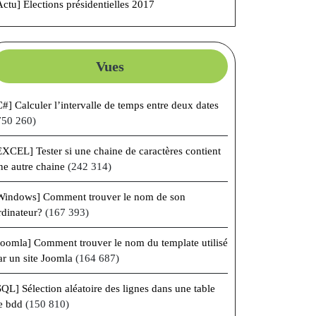
Actu] Élections présidentielles 2017
Vues
C#] Calculer l’intervalle de temps entre deux dates
750 260)
EXCEL] Tester si une chaine de caractères contient
ne autre chaine
(242 314)
Windows] Comment trouver le nom de son
rdinateur?
(167 393)
e]
Joomla] Comment trouver le nom du template utilisé
nt
ar un site Joomla
(164 687)
nter
SQL] Sélection aléatoire des lignes dans une table
e bdd
(150 810)