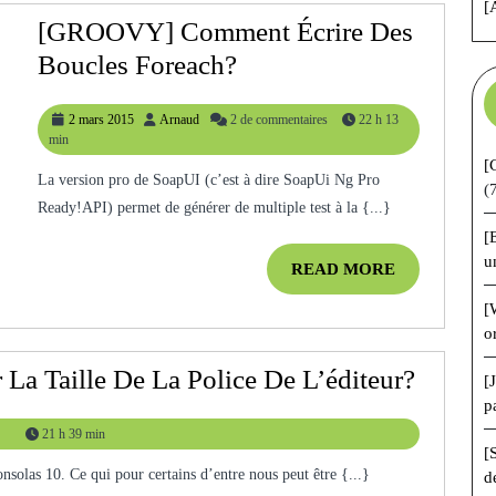
[
[GROOVY] Comment Écrire Des
[GROOVY]
Boucles Foreach?
Comment
2
Arnaud
2 mars 2015
Arnaud
2 de commentaires
22 h 13
Écrire
mars
min
Des
2015
[
La version pro de SoapUI (c’est à dire SoapUi Ng Pro
(
Boucles
Ready!API) permet de générer de multiple test à la {...}
Foreach?
[
u
READ
READ MORE
MORE
[
o
[Eclips
a Taille De La Police De L’éditeur?
[
Comme
p
21 h 39 min
Augme
[
La
Consolas 10. Ce qui pour certains d’entre nous peut être {...}
d