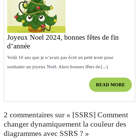
Joyeux Noel 2024, bonnes fêtes de fin
Joyeux
d’année
Noel
Voilà 10 ans que je n’avais pas écrit un petit texte pour
2024,
souhaiter un joyeux Noël. Alors bonnes fêtes de{...}
bonnes
fêtes
READ
READ MORE
de
MOR
fin
d’année
2 commentaires sur « [SSRS] Comment
changer dynamiquement la couleur des
diagrammes avec SSRS ? »