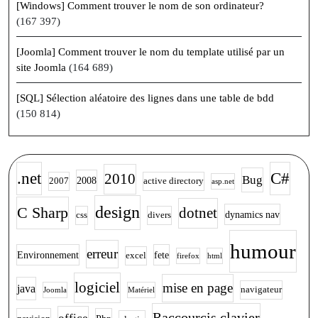
[Windows] Comment trouver le nom de son ordinateur?
(167 397)
[Joomla] Comment trouver le nom du template utilisé par un
site Joomla
(164 689)
[SQL] Sélection aléatoire des lignes dans une table de bdd
(150 814)
.net
C#
2010
Bug
2008
2007
active directory
asp.net
design
C Sharp
dotnet
dynamics nav
css
divers
humour
erreur
Environnement
fete
excel
firefox
html
logiciel
mise en page
java
navigateur
Joomla
Matériel
Raccourcis clavier