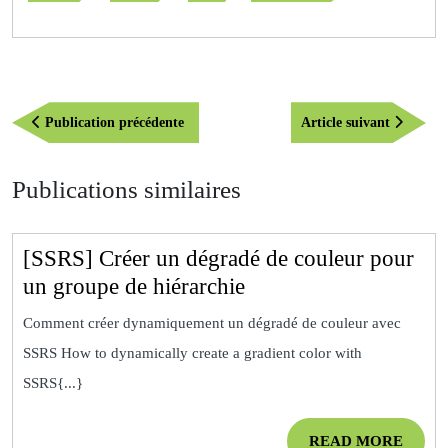
Navigation
Publication
Article
Publication précédente
Article suivant
de
précédente
suivant
l’article
Publications similaires
[SSRS] Créer un dégradé de couleur pour
[SSRS]
un groupe de hiérarchie
Créer
Comment créer dynamiquement un dégradé de couleur avec
un
SSRS How to dynamically create a gradient color with
dégradé
SSRS{...}
de
couleur
READ
READ MORE