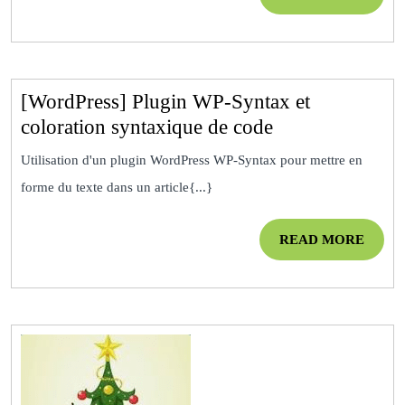
pour
MOR
un
groupe
de
[WordPress] Plugin WP-Syntax et
hiérarchie
[WordPress]
coloration syntaxique de code
Plugin
Utilisation d'un plugin WordPress WP-Syntax pour mettre en
WP-
forme du texte dans un article{...}
Syntax
et
READ
READ MORE
coloration
MOR
syntaxique
de
code