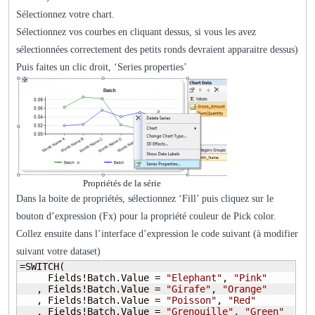
Sélectionnez votre chart.
Sélectionnez vos courbes en cliquant dessus, si vous les avez
sélectionnées correctement des petits ronds devraient apparaitre dessus)
Puis faites un clic droit, ‘Series properties’
Propriétés de la série
Dans la boite de propriétés, sélectionnez ‘Fill’ puis cliquez sur le
bouton d’expression (Fx) pour la propriété couleur de Pick color.
Collez ensuite dans l’interface d’expression le code suivant (à modifier
suivant votre dataset)
=SWITCH(

     Fields!Batch.Value = 
"Elephant"
, 
"Pink"
   , Fields!Batch.Value = 
"Girafe"
, 
"Orange"
   , Fields!Batch.Value = 
"Poisson"
, 
"Red"
   , Fields!Batch.Value = 
"Grenouille"
, 
"Green"