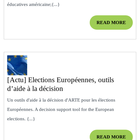
gratuitement
éducatives américaine;{...}
et
légalement
READ
READ MORE
le
MOR
jeu
Fallout
[Actu] Elections Européennes, outils
[Actu]
d’aide à la décision
Elections
Un outils d'aide à la décision d'ARTE pour les élections
Européennes,
Européennes. A decision support tool for the European
outils
elections. {...}
d’aide
à
READ
READ MORE