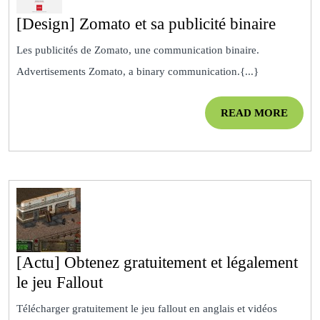
[Desig
[Design] Zomato et sa publicité binaire
Zomat
Les publicités de Zomato, une communication binaire.
et
Advertisements Zomato, a binary communication.{...}
sa
publici
READ
READ MORE
binair
MOR
[Actu] Obtenez gratuitement et légalement
[Actu]
le jeu Fallout
Obtenez
Télécharger gratuitement le jeu fallout en anglais et vidéos