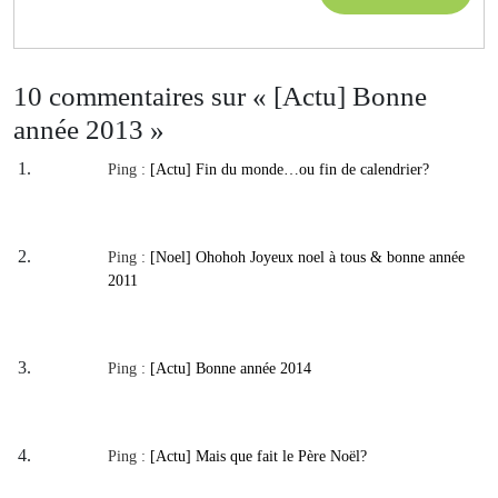
la
MOR
décision
10 commentaires sur « [Actu] Bonne
année 2013 »
Ping :
[Actu] Fin du monde…ou fin de calendrier?
Ping :
[Noel] Ohohoh Joyeux noel à tous & bonne année
2011
Ping :
[Actu] Bonne année 2014
Ping :
[Actu] Mais que fait le Père Noël?