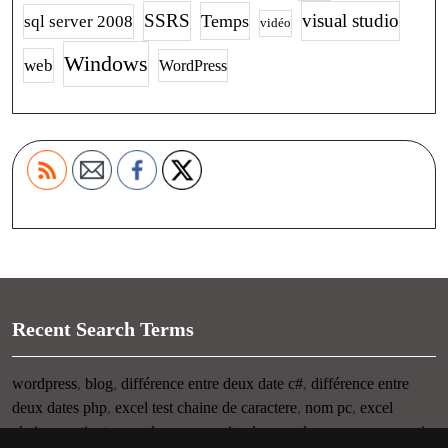
SSRS
visual studio
Temps
sql server 2008
vidéo
Windows
web
WordPress
Recent Search Terms
wordpress
,
blog
,
différence entre deux date c#
,
différence entre
deux dates php
,
excel test chaine de caractere
,
nom pc
,
excel
chaine contient
,
nom du pc
,
connaitre le nom de son pc
,
raccourci