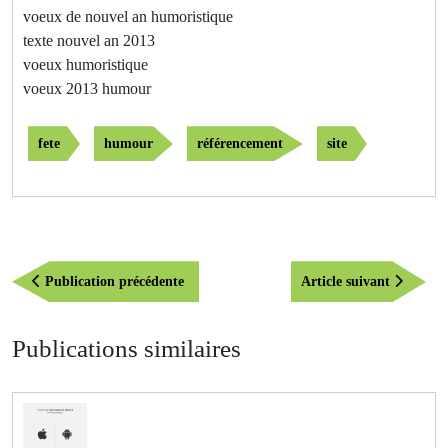
voeux de nouvel an humoristique
texte nouvel an 2013
voeux humoristique
voeux 2013 humour
fete
humour
référencement
site
Navigation
Publication
Article
Publication précédente
Article suivant
de
précédente
suivant
l’article
Publications similaires