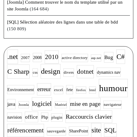
[Joomla] Comment trouver le nom du template utilisé par un
site Joomla
(164 684)
[SQL] Sélection aléatoire des lignes dans une table de bdd
(150 809)
.net
C#
2010
Bug
2008
2007
active directory
asp.net
design
C Sharp
dotnet
dynamics nav
css
divers
humour
erreur
Environnement
fete
excel
firefox
html
logiciel
mise en page
java
navigateur
Joomla
Matériel
Raccourcis clavier
office
navision
Php
plugin
site
SQL
référencement
SharePoint
sauvegarde