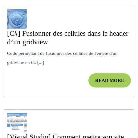
[C#] Fusionner des cellules dans le header
[C#]
d’un gridview
Fusionner
Code permettant de fusionner des cellules de l'entete d'un
des
gridview en C#{...}
cellules
dans
READ
READ MORE
le
MOR
header
d’un
gridview
[Visual Studio] Comment mettre son site