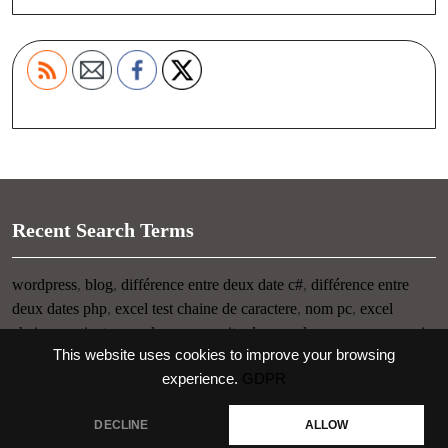
Recent Search Terms
wordpress
,
blog
,
différence entre deux date c#
,
différence entre
deux dates php
,
excel test chaine de caractere
,
nom pc
,
excel
chaine contient
,
nom du pc
,
connaitre le nom de son pc
,
raccourci
This website uses cookies to improve your browsing
clavier visuel
experience.
GDPR
Thème WordPress pour startup
-> copyright UIOP
DECLINE
ALLOW