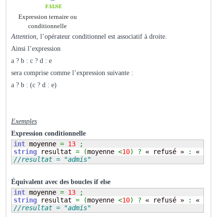
Expression ternaire ou
conditionnelle
Attention
, l’opérateur conditionnel est associatif à droite.
Ainsi l’expression
a ? b : c ? d : e
sera comprise comme l’expression suivante :
a ? b : (c ? d : e)
Exemples
Expression conditionnelle
int
 moyenne 
=
13
;
string
 resultat 
=
(
moyenne 
<
10
)
?
 « refusé » 
:
 « adm
//resultat = "admis"
Équivalent avec des boucles if else
int
 moyenne 
=
13
;
string
 resultat 
=
(
moyenne 
<
10
)
?
 « refusé » 
:
 « adm
//resultat = "admis"