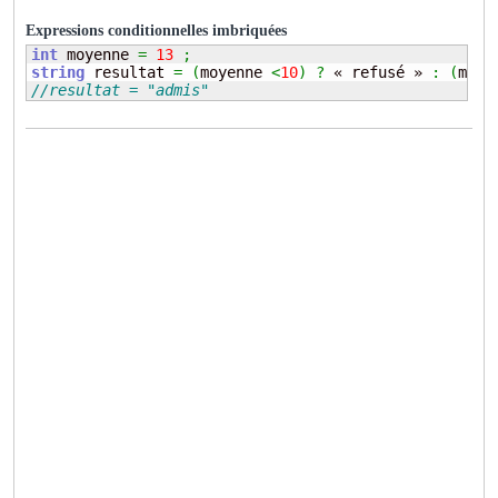
Expressions conditionnelles imbriquées
int
 moyenne 
=
13
;
string
 resultat 
=
(
moyenne 
<
10
)
?
 « refusé » 
:
(
moye
//resultat = "admis"