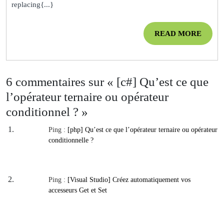
replacing{...}
d’une
chaine
READ
READ MORE
de
MOR
caractères
6 commentaires sur « [c#] Qu’est ce que
l’opérateur ternaire ou opérateur
conditionnel ? »
Ping :
[php] Qu’est ce que l’opérateur ternaire ou opérateur
conditionnelle ?
Ping :
[Visual Studio] Créez automatiquement vos
accesseurs Get et Set