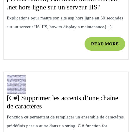
[Visual
.net hors ligne sur un serveur IIS?
Studio]
Explications pour mettre son site asp hors ligne en 30 secondes
Comment
sur un serveur IIS. IIS, how to display a maintenance{...}
mettre
son
READ
READ MORE
site
MOR
.net
hors
ligne
sur
un
serveur
[C#] Supprimer les accents d’une chaine
[C#]
IIS?
de caractères
Supprimer
Fonction c# permettant de remplacer un ensemble de caractères
les
prédéfinis par un autre dans un string. C # function for
accents