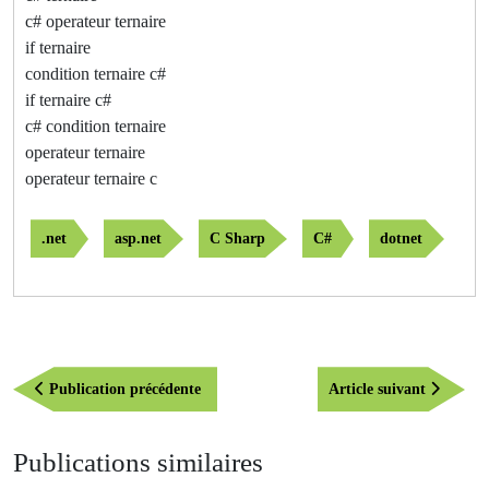
c# operateur ternaire
if ternaire
condition ternaire c#
if ternaire c#
c# condition ternaire
operateur ternaire
operateur ternaire c
.net
asp.net
C Sharp
C#
dotnet
Navigation
Publication
Article
Publication précédente
Article suivant
de
précédente
suivant
l’article
Publications similaires