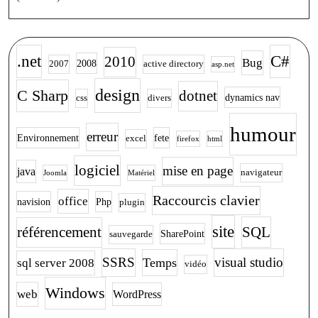
.net
C#
2010
Bug
2008
2007
active directory
asp.net
design
C Sharp
dotnet
dynamics nav
css
divers
humour
erreur
Environnement
fete
excel
firefox
html
logiciel
mise en page
java
navigateur
Joomla
Matériel
Raccourcis clavier
office
navision
Php
plugin
site
SQL
référencement
SharePoint
sauvegarde
SSRS
visual studio
Temps
sql server 2008
vidéo
Windows
web
WordPress