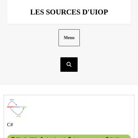
Aller
au
LES SOURCES D'UIOP
contenu
Menu
C#