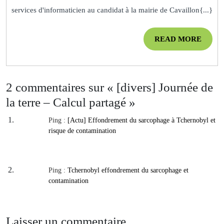
fait
services d'informaticien au candidat à la mairie de Cavaillon{...}
son
devoir
READ
READ MORE
citoyen
MOR
et
électoral
2 commentaires sur « [divers] Journée de
la terre – Calcul partagé »
Ping :
[Actu] Effondrement du sarcophage à Tchernobyl et
risque de contamination
Ping :
Tchernobyl effondrement du sarcophage et
contamination
Laisser un commentaire