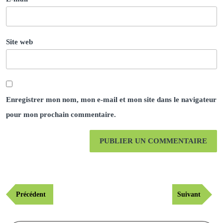
Site web
Enregistrer mon nom, mon e-mail et mon site dans le navigateur
pour mon prochain commentaire.
Navigation
Publication
Article
Précédent
Suivant
de
précédente
suivant
l’article