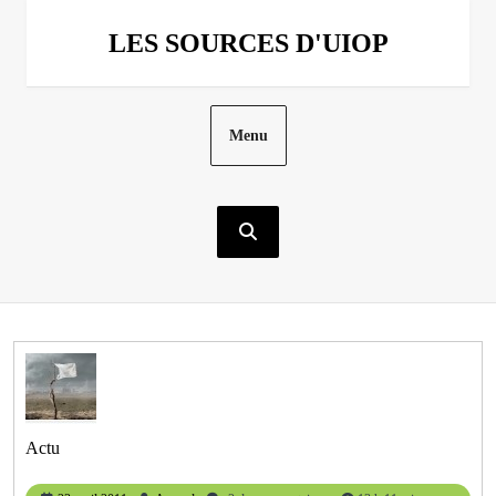
Aller
au
LES SOURCES D'UIOP
contenu
Menu
Actu