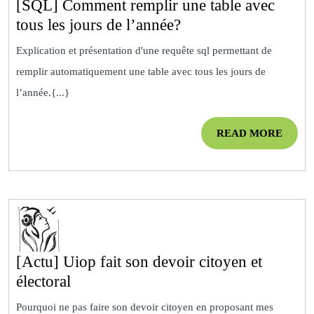
[SQL] Comment remplir une table avec
[SQL]
tous les jours de l’année?
Comment
Explication et présentation d'une requête sql permettant de
remplir
remplir automatiquement une table avec tous les jours de
une
l’année.{...}
table
avec
READ
READ MORE
tous
MOR
les
jours
de
l’année?
[Actu] Uiop fait son devoir citoyen et
[Actu]
électoral
Uiop
Pourquoi ne pas faire son devoir citoyen en proposant mes