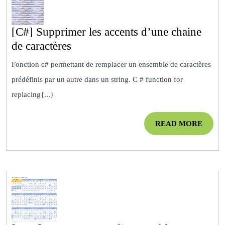
[C#] Supprimer les accents d’une chaine
[C#]
de caractères
Supprimer
Fonction c# permettant de remplacer un ensemble de caractères
les
prédéfinis par un autre dans un string. C # function for
accents
replacing{...}
d’une
chaine
READ
READ MORE
de
MOR
caractères