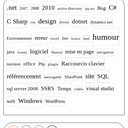
.net
C#
2010
Bug
2008
2007
active directory
asp.net
design
C Sharp
dotnet
dynamics nav
css
divers
humour
erreur
Environnement
fete
excel
firefox
html
logiciel
mise en page
java
navigateur
Joomla
Matériel
Raccourcis clavier
office
navision
Php
plugin
site
SQL
référencement
SharePoint
sauvegarde
SSRS
visual studio
Temps
sql server 2008
vidéo
Windows
web
WordPress