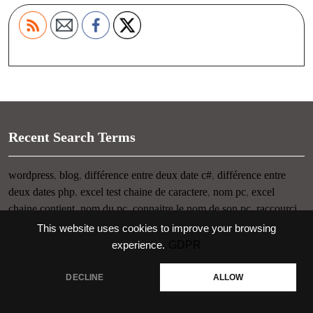
Recent Search Terms
wordpress
,
blog
,
différence entre deux date c#
,
différence entre
deux dates php
,
excel test chaine de caractere
,
nom pc
,
excel
chaine contient
,
nom du pc
,
connaitre le nom de son pc
,
raccourci
clavier visuel
This website uses cookies to improve your browsing
GDPR
experience.
Thème WordPress pour startup
-> copyright UIOP
DECLINE
ALLOW
Propulsé par WordPress