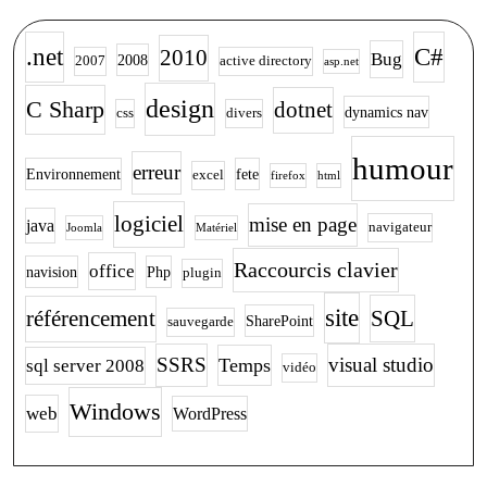
.net
C#
2010
Bug
2008
2007
active directory
asp.net
design
C Sharp
dotnet
dynamics nav
css
divers
humour
erreur
Environnement
fete
excel
firefox
html
logiciel
mise en page
java
navigateur
Joomla
Matériel
Raccourcis clavier
office
navision
Php
plugin
site
SQL
référencement
SharePoint
sauvegarde
SSRS
visual studio
Temps
sql server 2008
vidéo
Windows
web
WordPress