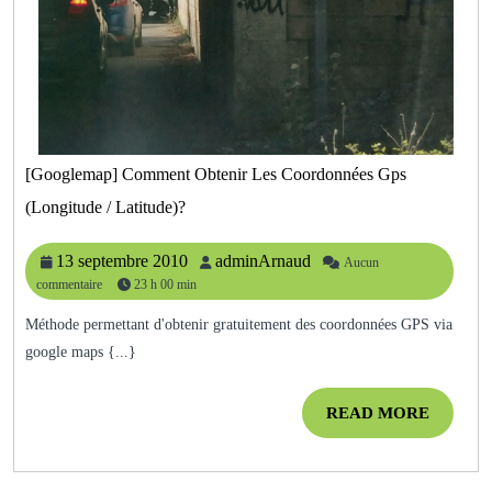
[googlemap] Comment Obtenir Les Coordonnées Gps
[googlemap]
(longitude / Latitude)?
Comment
Obtenir
Les
13
adminArnaud
13 septembre 2010
adminArnaud
Aucun
Coordonnées
commentaire
23 h 00 min
septembre
Gps
2010
(longitude
Méthode permettant d'obtenir gratuitement des coordonnées GPS via
/
google maps {...}
Latitude)?
READ
READ MORE
MORE