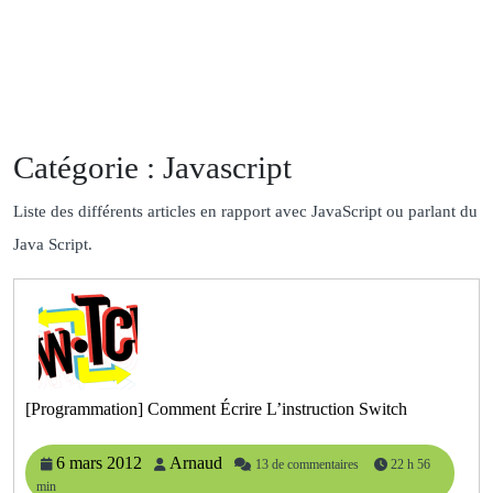
Catégorie :
Javascript
Liste des différents articles en rapport avec JavaScript ou parlant du
Java Script.
[Programmat
[Programmation] Comment Écrire L’instruction Switch
Comment
Écrire
6
Arnaud
L’instructio
6 mars 2012
Arnaud
13 de commentaires
22 h 56
Switch
min
mars