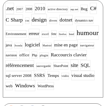
.net
C#
2010
Bug
2008
2007
active directory
asp.net
design
C Sharp
dotnet
dynamics nav
css
divers
humour
erreur
Environnement
fete
excel
firefox
html
logiciel
mise en page
java
navigateur
Joomla
Matériel
Raccourcis clavier
office
navision
Php
plugin
site
SQL
référencement
SharePoint
sauvegarde
SSRS
visual studio
Temps
sql server 2008
vidéo
Windows
web
WordPress