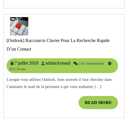
[Outlook] Raccourcis Clavier Pour La Recherche Rapide
[Outlook]
D’un Contact
Raccourcis
Clavier
Pour
7
adminArnaud
7 juillet 2010
adminArnaud
2 de commentaires
La
10 h 24 min
juillet
Recherche
2010
Rapide
Lorsque vous utilisez Outlook, bien souvent il faut chercher dans
D’un
l’annuaire le mail de la personne à qui vous souhaitez {...}
Contact
READ
READ MORE
MORE