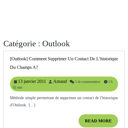
Catégorie :
Outlook
[Outlook] Comment Supprimer Un Contact De L’historique
[Outlook]
Du Champs A?
Comment
Supprimer
Un
13
Arnaud
13 janvier 2011
Arnaud
5 de commentaires
1 h
Contact
02 min
janvier
De
2011
L’historique
Méthode simple permettant de supprimer un contact de l'historique
Du
d'Outlook. {...}
Champs
A?
READ
READ MORE
MORE