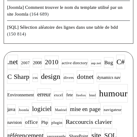
[Joomla] Comment trouver le nom du template utilisé par un
site Joomla
(164 689)
[SQL] Sélection aléatoire des lignes dans une table de bdd
(150 814)
.net
C#
2010
Bug
2008
2007
active directory
asp.net
design
C Sharp
dotnet
dynamics nav
css
divers
humour
erreur
Environnement
fete
excel
firefox
html
logiciel
mise en page
java
navigateur
Joomla
Matériel
Raccourcis clavier
office
navision
Php
plugin
site
SQL
référencement
SharePoint
sauvegarde