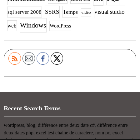
SSRS
visual studio
Temps
sql server 2008
vidéo
Windows
web
WordPress
Recent Search Terms
wordpress
,
blog
,
différence entre deux date c#
,
différence entre
deux dates php
,
excel test chaine de caractere
,
nom pc
,
excel