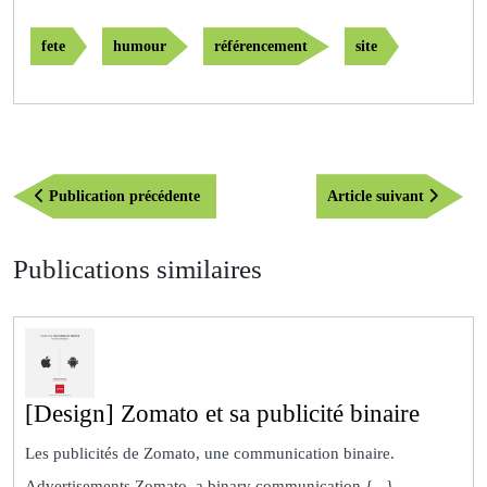
fete
humour
référencement
site
Navigation
Publication
Article
Publication précédente
Article suivant
de
précédente
suivant
l’article
Publications similaires
[Desig
[Design] Zomato et sa publicité binaire
Zomat
Les publicités de Zomato, une communication binaire.
et
Advertisements Zomato, a binary communication.{...}