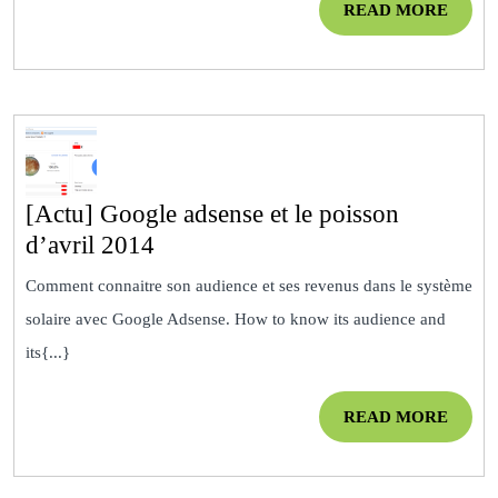
READ
READ MORE
novembre),
MOR
bon
retour
en
classe
[Actu] Google adsense et le poisson
[Actu]
d’avril 2014
Google
Comment connaitre son audience et ses revenus dans le système
adsense
solaire avec Google Adsense. How to know its audience and
et
its{...}
le
poisson
READ
READ MORE
d’avril
MOR
2014