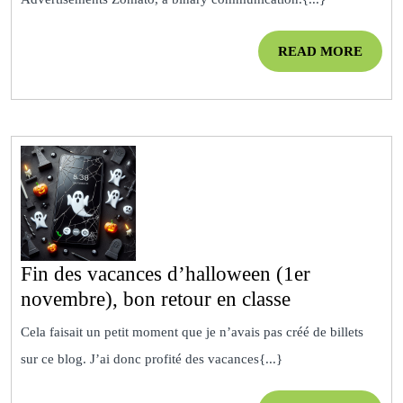
sa
publici
READ
READ MORE
binair
MOR
Fin des vacances d’halloween (1er
Fin
novembre), bon retour en classe
des
Cela faisait un petit moment que je n’avais pas créé de billets
vacances
sur ce blog. J’ai donc profité des vacances{...}
d’halloween
(1er