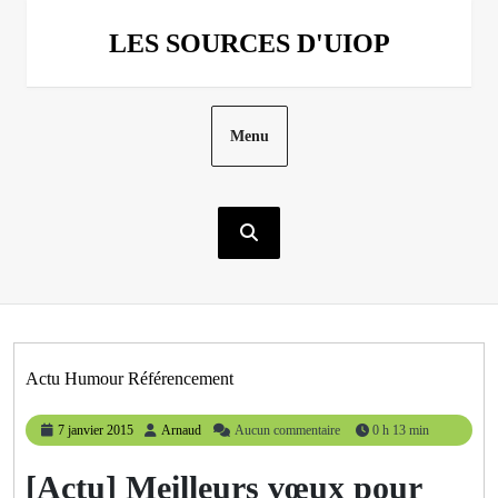
Aller
au
LES SOURCES D'UIOP
contenu
Menu
Actu Humour Référencement
7
Arnaud
7 janvier 2015
Arnaud
Aucun commentaire
0 h 13 min
janvier
2015
[Actu] Meilleurs vœux pour