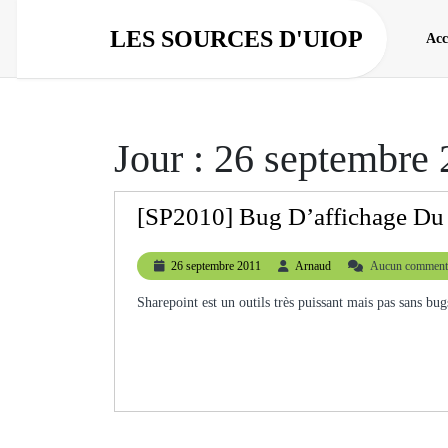
Aller
au
LES SOURCES D'UIOP
Acc
contenu
Jour :
26 septembre 
[SP2010] Bug D’affichage D
26
Arnaud
26 septembre 2011
Arnaud
Aucun commenta
septembre
2011
Sharepoint est un outils très puissant mais pas sans 