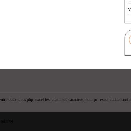
v
entre deux dates php
,
excel test chaine de caractere
,
nom pc
,
excel chaine conti
GDPR