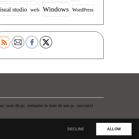
Windows
isual studio
web
WordPress
ent
,
nom du pc
,
connaitre le nom de son pc
,
raccourci
DECLINE
ALLOW
Propulsé par WordPress