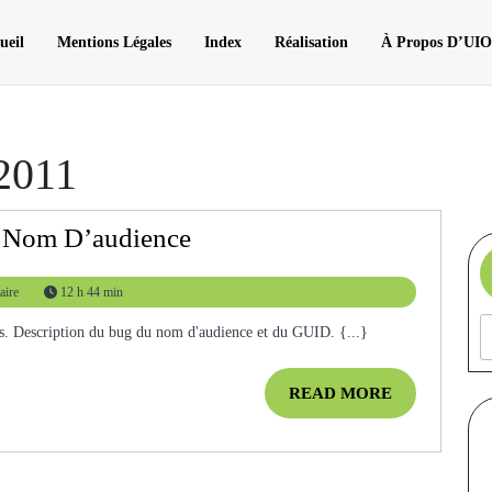
ueil
Mentions Légales
Index
Réalisation
À Propos D’UI
2011
[SP2010]
u Nom D’audience
Bug
ire
12 h 44 min
D’affichage
Du
bugs. Description du bug du nom d'audience et du GUID. {...}
Nom
READ
READ MORE
D’audience
MORE