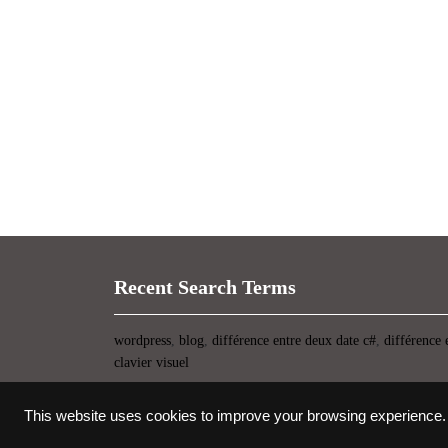
Recent Search Terms
wordpress
,
blog
,
différence entre deux date c#
,
différence 
clavier visuel
This website uses cookies to improve your browsing experience.
Thème WordPress pour startup
-> copyright UIOP