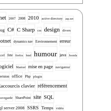
net
2010
2008
2007
active directory
asp.net
design
C#
C Sharp
ug
css
divers
otnet
erreur
dynamics nav
Environnement
humour
java
fete
xcel
firefox
html
Joomla
ogiciel
mise en page
navigateur
Matériel
office
avision
Php
plugin
accourcis clavier
référencement
site
SQL
SharePoint
auvegarde
SSRS
Temps
ql server 2008
vidéo