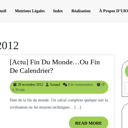
ueil
Mentions Légales
Index
Réalisation
À Propos D’UI
2012
[Actu] Fin Du Monde…ou Fin
[Actu]
De Calendrier?
Fin
28
Arnaud
28 novembre 2012
Arnaud
8 de commentaires
18
Du
novembre
h 30 min
Monde…
2012
Date de la fin du monde. Un calcul complexe quelque soit la
Ou
civilisation ou les moyens techniques... {...}
Fin
De
READ
READ MORE