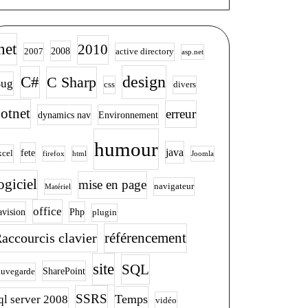
net
2010
2008
2007
active directory
asp.net
design
C#
C Sharp
ug
css
divers
otnet
erreur
dynamics nav
Environnement
humour
java
fete
xcel
firefox
html
Joomla
ogiciel
mise en page
navigateur
Matériel
office
avision
Php
plugin
accourcis clavier
référencement
site
SQL
SharePoint
auvegarde
SSRS
Temps
ql server 2008
vidéo