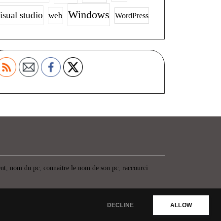
Windows
isual studio
web
WordPress
ent
,
nom du pc
,
connaitre le nom de son pc
,
raccourci
DECLINE
ALLOW
Propulsé par WordPress