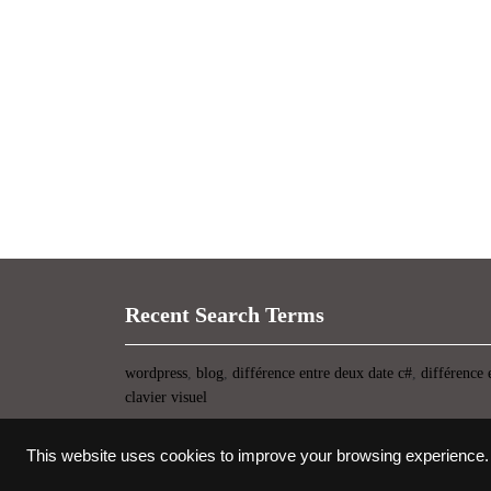
Recent Search Terms
wordpress
,
blog
,
différence entre deux date c#
,
différence 
clavier visuel
This website uses cookies to improve your browsing experience.
Thème WordPress pour startup
-> copyright UIOP