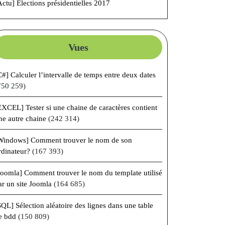
Actu] Élections présidentielles 2017
Vues
C#] Calculer l’intervalle de temps entre deux dates
750 259)
EXCEL] Tester si une chaine de caractères contient
ne autre chaine
(242 314)
Windows] Comment trouver le nom de son
rdinateur?
(167 393)
Joomla] Comment trouver le nom du template utilisé
ar un site Joomla
(164 685)
SQL] Sélection aléatoire des lignes dans une table
e bdd
(150 809)