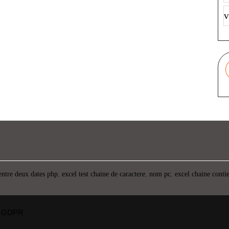
v
entre deux dates php
,
excel test chaine de caractere
,
nom pc
,
excel chaine conti
GDPR