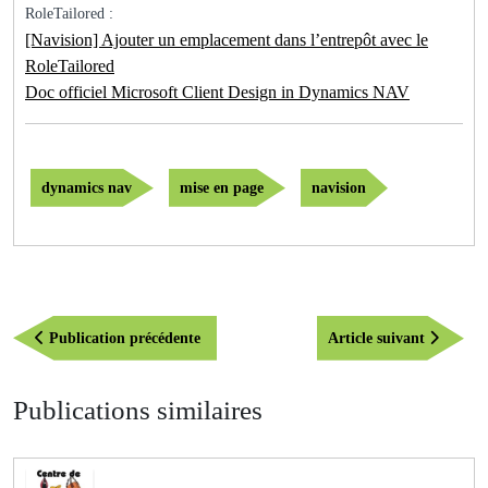
RoleTailored :
[Navision] Ajouter un emplacement dans l’entrepôt avec le
RoleTailored
Doc officiel Microsoft Client Design in Dynamics NAV
dynamics nav
mise en page
navision
Navigation
Publication
Article
Publication précédente
Article suivant
de
précédente
suivant
l’article
Publications similaires