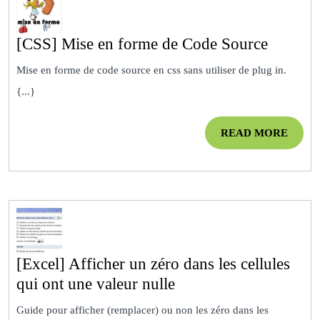
[CSS]
[CSS] Mise en forme de Code Source
Mise
Mise en forme de code source en css sans utiliser de plug in.
en
{...}
forme
de
READ
READ MORE
Code
MOR
Source
[Excel] Afficher un zéro dans les cellules
[Excel]
qui ont une valeur nulle
Afficher
Guide pour afficher (remplacer) ou non les zéro dans les