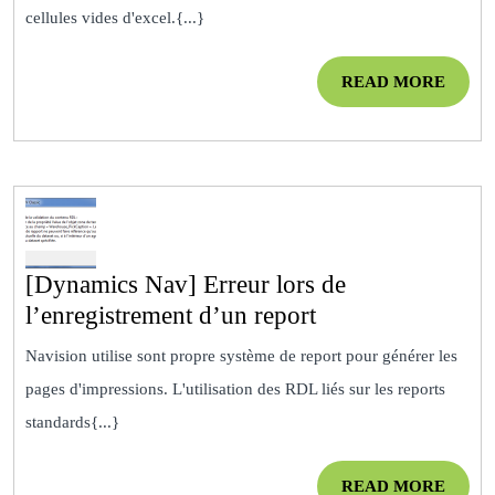
un
cellules vides d'excel.{...}
zéro
dans
READ
READ MORE
les
MOR
cellules
qui
ont
une
valeur
nulle
[Dynamics Nav] Erreur lors de
[Dynamics
l’enregistrement d’un report
Nav]
Navision utilise sont propre système de report pour générer les
Erreur
pages d'impressions. L'utilisation des RDL liés sur les reports
lors
standards{...}
de
l’enregistrement
READ
READ MORE