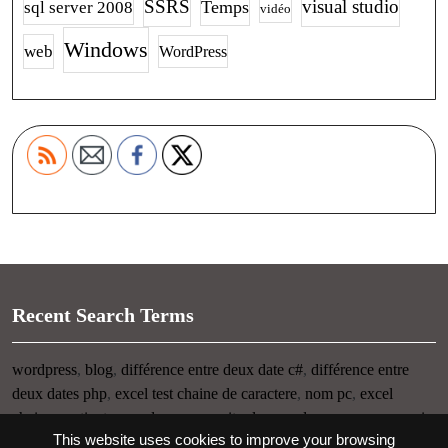
SSRS
visual studio
Temps
sql server 2008
vidéo
Windows
web
WordPress
Recent Search Terms
wordpress
,
blog
,
différence entre deux date c#
,
différence entre
deux dates php
,
excel test chaine de caractere
,
nom pc
,
excel
chaine contient
,
nom du pc
,
connaitre le nom de son pc
,
raccourci
This website uses cookies to improve your browsing
clavier visuel