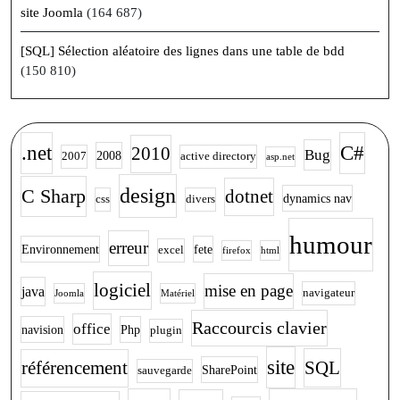
site Joomla
(164 687)
[SQL] Sélection aléatoire des lignes dans une table de bdd
(150 810)
.net
C#
2010
Bug
2008
2007
active directory
asp.net
design
C Sharp
dotnet
dynamics nav
css
divers
humour
erreur
Environnement
fete
excel
firefox
html
logiciel
mise en page
java
navigateur
Joomla
Matériel
Raccourcis clavier
office
navision
Php
plugin
site
SQL
référencement
SharePoint
sauvegarde