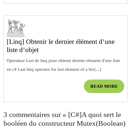
mathématique
[Linq] Obtenir le dernier élément d’une
[Linq]
liste d’objet
Obtenir
Operateur Last de linq pour obtenir dernier element d'une liste
le
en c# Last linq operator for last element of a list{...}
dernier
élément
READ
READ MORE
d’une
MOR
liste
d’objet
3 commentaires sur « [C#]A quoi sert le
booléen du constructeur Mutex(Boolean)