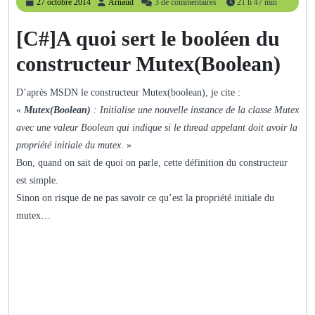
27
Arnaud
27 octobre 2014
Arnaud
3 de commentaires
21 h 47 min
octobre
2014
[C#]A quoi sert le booléen du
constructeur Mutex(Boolean)
D’après MSDN le constructeur Mutex(boolean), je cite :
«
Mutex(Boolean)
: Initialise une nouvelle instance de la classe Mutex
avec une valeur Boolean qui indique si le thread appelant doit avoir la
propriété initiale du mutex
. »
Bon, quand on sait de quoi on parle, cette définition du constructeur
est simple.
Sinon on risque de ne pas savoir ce qu’est la propriété initiale du
mutex…