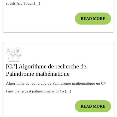
une
souris Arc Touch{...}
souris
Microsoft
READ
READ MORE
Arc
MOR
touch
[C#] Algorithme de recherche de
[C#]
Palindrome mathématique
Algorithme
Algorithme de recherche de Palindrome mathématique en C#
de
Find the largest palindrome with C#{...}
recherche
de
READ
READ MORE
Palindrome
MOR