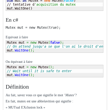
Dim
 mut 
as
 Mutex = 
new
 Mutex(
False
)

// tentative d
'acquisition du mutex
mut.WaitOne()
En c#
Mutex mut = new Mutex(true);
Equivaut à faire
Mutex mut 
=
new
 Mutex
(
false
)
;
// On attend jusqu'a se que l'on ai le droit d'entre
mut
.
WaitOne
(
)
;
Ou équivaut à faire
Mutex mut 
=
new
 Mutex
(
)
;
// Wait until it is safe to enter
mut
.
WaitOne
(
)
;
Définition
Au fait, savez vous ce que signifie le mot ‘
Mutex
‘?
En fait, mutex est une abbréavition qui signifie :
« MUTual EXclusion lock »