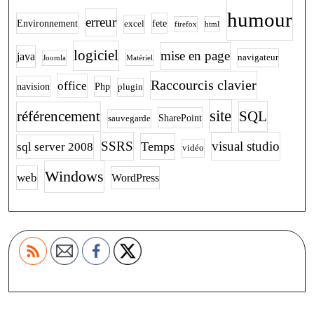
humour
erreur
Environnement
fete
excel
firefox
html
logiciel
mise en page
java
navigateur
Joomla
Matériel
Raccourcis clavier
office
navision
Php
plugin
site
SQL
référencement
SharePoint
sauvegarde
SSRS
visual studio
Temps
sql server 2008
vidéo
Windows
web
WordPress