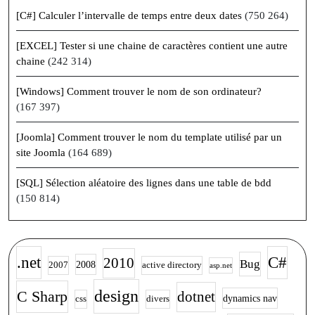
[C#] Calculer l’intervalle de temps entre deux dates
(750 264)
[EXCEL] Tester si une chaine de caractères contient une autre
chaine
(242 314)
[Windows] Comment trouver le nom de son ordinateur?
(167 397)
[Joomla] Comment trouver le nom du template utilisé par un
site Joomla
(164 689)
[SQL] Sélection aléatoire des lignes dans une table de bdd
(150 814)
.net
C#
2010
Bug
2008
2007
active directory
asp.net
design
C Sharp
dotnet
dynamics nav
css
divers