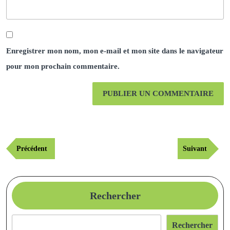
Enregistrer mon nom, mon e-mail et mon site dans le navigateur
pour mon prochain commentaire.
Navigation
Publication
Article
Précédent
Suivant
de
précédente
suivant
l’article
Rechercher
Rechercher