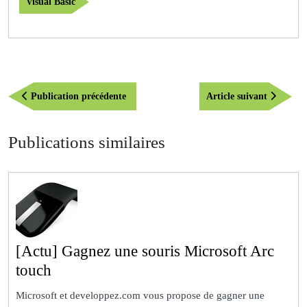
Visual Basic
Navigation
Publication
Article
Publication précédente
Article suivant
de
précédente
suivant
l’article
Publications similaires
[Actu] Gagnez une souris Microsoft Arc
[Actu]
touch
Gagnez
Microsoft et developpez.com vous propose de gagner une