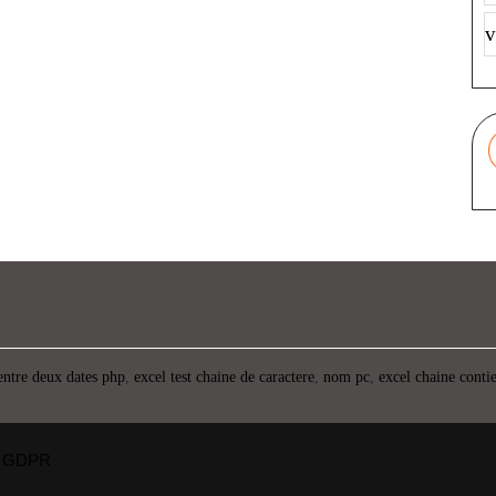
v
entre deux dates php
,
excel test chaine de caractere
,
nom pc
,
excel chaine conti
GDPR