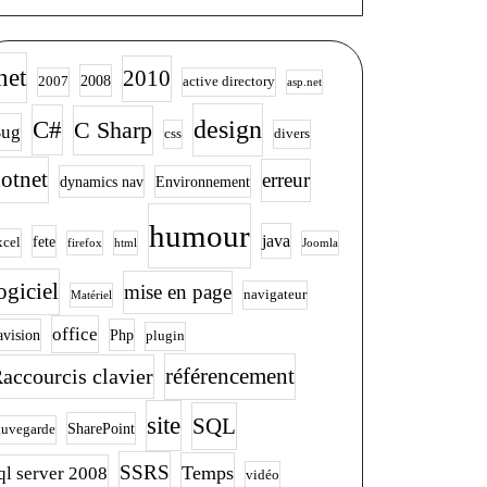
net
2010
2008
2007
active directory
asp.net
design
C#
C Sharp
ug
css
divers
otnet
erreur
dynamics nav
Environnement
humour
java
fete
xcel
firefox
html
Joomla
ogiciel
mise en page
navigateur
Matériel
office
avision
Php
plugin
accourcis clavier
référencement
site
SQL
SharePoint
auvegarde
SSRS
Temps
ql server 2008
vidéo