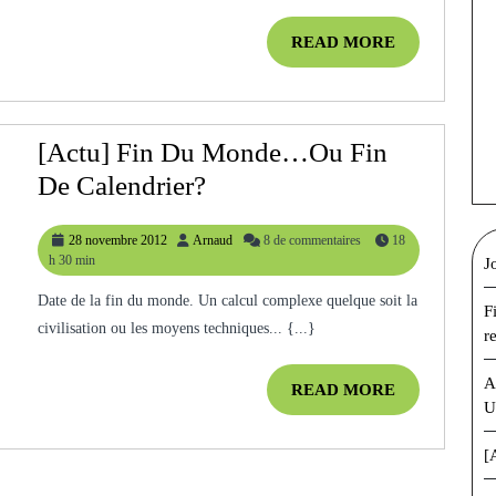
Tous
Les
READ
READ MORE
MORE
Jours
De
L’année?
[Actu] Fin Du Monde…ou Fin
[Actu]
De Calendrier?
Fin
28
Arnaud
28 novembre 2012
Arnaud
8 de commentaires
18
Du
novembre
h 30 min
J
Monde…
2012
Date de la fin du monde. Un calcul complexe quelque soit la
Ou
F
civilisation ou les moyens techniques... {...}
r
Fin
De
A
READ
READ MORE
U
Calendrier?
MORE
[