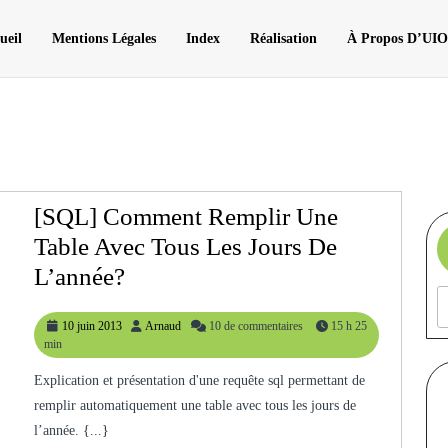
ueil
Mentions Légales
Index
Réalisation
À Propos D’UI
[SQL] Comment Remplir Une
Table Avec Tous Les Jours De
[SQL]
L’année?
Comment
10
Arnaud
10 juin 2013
Arnaud
10 de commentaires
15 h 25
Remplir
juin
min
Une
2013
Explication et présentation d'une requête sql permettant de
Table
remplir automatiquement une table avec tous les jours de
Avec
l’année. {...}