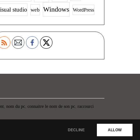
Windows
isual studio
web
WordPress
ent
,
nom du pc
,
connaitre le nom de son pc
,
raccourci
DECLINE
ALLOW
Propulsé par WordPress