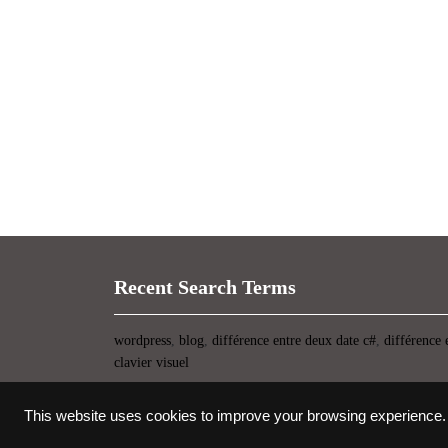
Recent Search Terms
wordpress
,
blog
,
différence entre deux date c#
,
différence 
clavier visuel
This website uses cookies to improve your browsing experience.
Thème WordPress pour startup
-> copyright UIOP