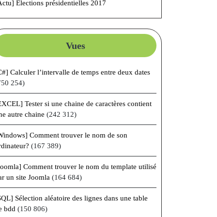
Actu] Élections présidentielles 2017
Vues
C#] Calculer l’intervalle de temps entre deux dates
750 254)
EXCEL] Tester si une chaine de caractères contient
ne autre chaine
(242 312)
Windows] Comment trouver le nom de son
rdinateur?
(167 389)
Joomla] Comment trouver le nom du template utilisé
ar un site Joomla
(164 684)
SQL] Sélection aléatoire des lignes dans une table
e bdd
(150 806)