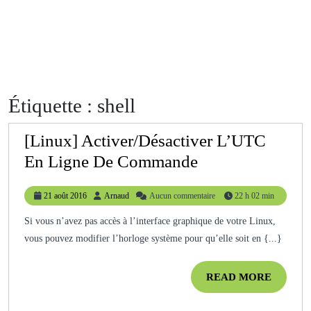
Étiquette :
shell
[Linux] Activer/Désactiver L’UTC
[Linux]
En Ligne De Commande
Activer/Désacti
21
Arnaud
21 août 2016
Arnaud
Aucun commentaire
22 h 02 min
L’UTC
août
En
2016
Si vous n’avez pas accès à l’interface graphique de votre Linux,
vous pouvez modifier l’horloge système pour qu’elle soit en {...}
Ligne
De
READ
READ MORE
Commande
MORE