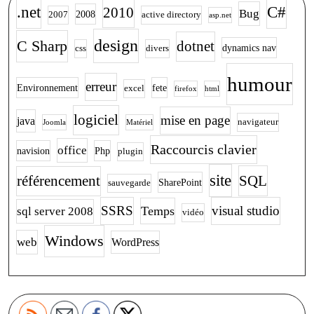
.net
C#
2010
Bug
2008
2007
active directory
asp.net
design
C Sharp
dotnet
dynamics nav
css
divers
humour
erreur
Environnement
fete
excel
firefox
html
logiciel
mise en page
java
navigateur
Joomla
Matériel
Raccourcis clavier
office
navision
Php
plugin
site
SQL
référencement
SharePoint
sauvegarde
SSRS
visual studio
Temps
sql server 2008
vidéo
Windows
web
WordPress