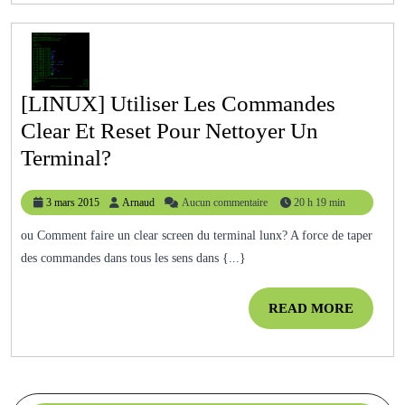
[LINUX] Utiliser Les Commandes
Clear Et Reset Pour Nettoyer Un
[LINUX]
Terminal?
Utiliser
3
Arnaud
3 mars 2015
Arnaud
Aucun commentaire
20 h 19 min
Les
mars
Commandes
2015
ou Comment faire un clear screen du terminal lunx? A force de taper
des commandes dans tous les sens dans {...}
Clear
Et
READ
READ MORE
Reset
MORE
Pour
Nettoyer
Un