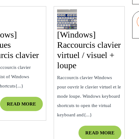
ows]
[Windows]
ues
Raccourcis clavier
[Windows]
rcis clavier
virtuel / visuel +
Quelques
[Windows]
loupe
accourcis clavier
raccourcis
Raccourcis
ist of Windows
Raccourcis clavier Windows
clavier
clavier
ortcuts{...}
pour ouvrir le clavier virtuel et le
virtuel
mode loupe. Windows keyboard
READ
/
READ MORE
shortcuts to open the virtual
MORE
visuel
keyboard and{...}
+
READ
READ MORE
loupe