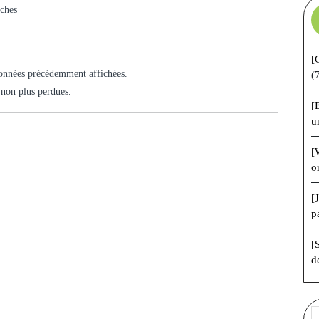
uches
[
 données précédemment affichées.
(
 non plus perdues.
[
u
[
o
[
p
[
d