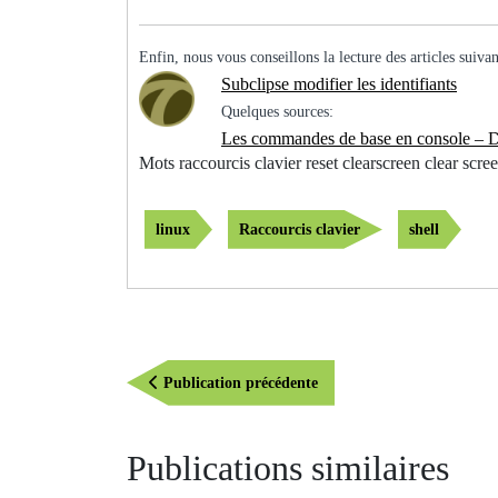
Enfin, nous vous conseillons la lecture des articles suivan
Subclipse modifier les identifiants
Quelques sources:
Les commandes de base en console – 
Mots raccourcis clavier reset clearscreen clear scr
linux
Raccourcis clavier
shell
Navigation
Publication
Publication précédente
de
précédente
l’article
Publications similaires