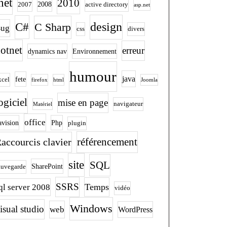
net
2010
2008
2007
active directory
asp.net
design
C#
C Sharp
ug
css
divers
otnet
erreur
dynamics nav
Environnement
humour
java
fete
xcel
firefox
html
Joomla
ogiciel
mise en page
navigateur
Matériel
office
avision
Php
plugin
accourcis clavier
référencement
site
SQL
SharePoint
auvegarde
SSRS
Temps
ql server 2008
vidéo
Windows
isual studio
web
WordPress