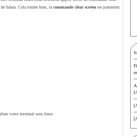
 de balais. Cela tombe bien, la
commande clear screen
est justement
J
F
r
A
U
[
iser votre terminal sous linux :
[