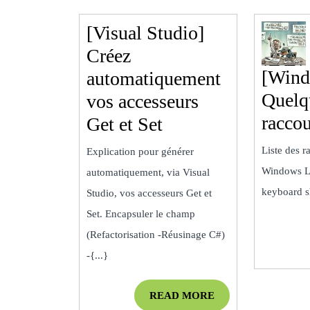
[Visual Studio]
Créez
[Wind
automatiquement
Quelq
vos accesseurs
raccou
[Visual
Get et Set
Studio]
Liste des r
Explication pour générer
Créez
Windows L
automatiquement, via Visual
automatiquement
keyboard sh
Studio, vos accesseurs Get et
vos
Set. Encapsuler le champ
accesseurs
(Refactorisation -Réusinage C#)
-{...}
Get
et
READ
READ MORE
Set