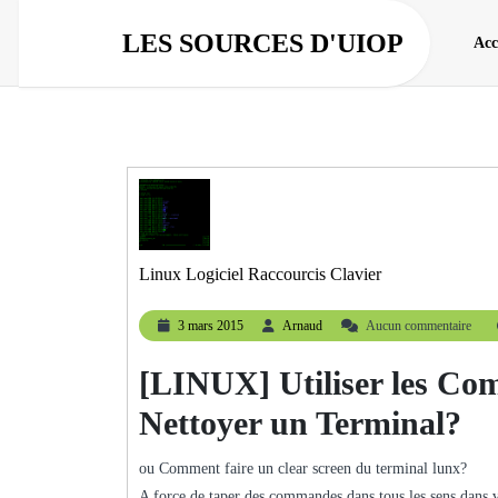
Aller
au
LES SOURCES D'UIOP
Acc
contenu
Linux Logiciel Raccourcis Clavier
3
Arnaud
3 mars 2015
Arnaud
Aucun commentaire
mars
2015
[LINUX] Utiliser les Co
Nettoyer un Terminal?
ou Comment faire un clear screen du terminal lunx?
A force de taper des commandes dans tous les sens dans 