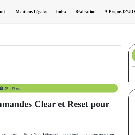
ueil
Mentions Légales
Index
Réalisation
À Propos D’UI
20 h 19 min
mmandes Clear et Reset pour
votre terminal linux (tout bêtement appelé invite de commande sous