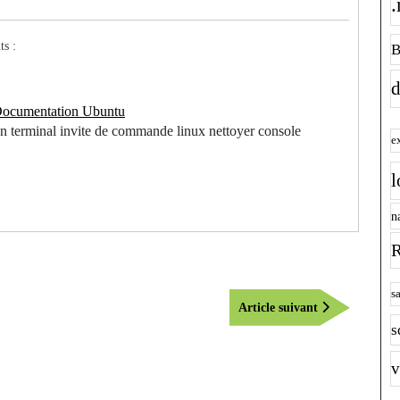
.
ts :
B
d
Documentation Ubuntu
een terminal invite de commande linux nettoyer console
e
l
n
R
s
Article
Article suivant
suivant
s
v